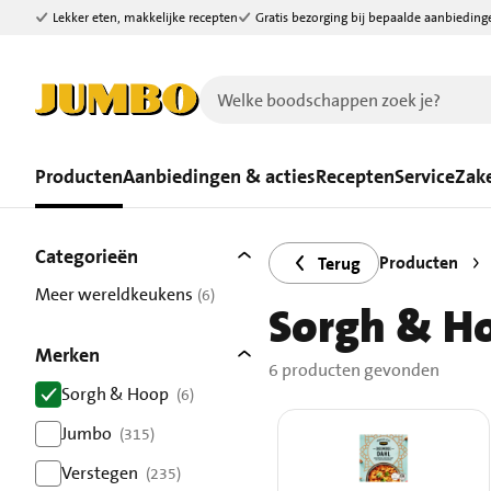
Lekker eten, makkelijke recepten
Gratis bezorging bij bepaalde aanbieding
Ga naar zoeken
Ga naar hoofdinhoud
Producten
Aanbiedingen & acties
Recepten
Service
Zake
Filters
6 producten gevonden.
Categorieën
Producten
Terug
Meer wereldkeukens
(6)
Sorgh & Ho
resultaten
Merken
6 producten gevonden
Sorgh & Hoop
(6)
resultaten
Jumbo
(315)
resultaten
Verstegen
(235)