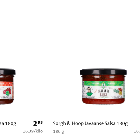
2
95
Prijs: € 2,95
lsa 180g
Sorgh & Hoop Javaanse Salsa 180g
€ 16,39 per kilo
€ 1
16,39
/
kilo
16
180 g