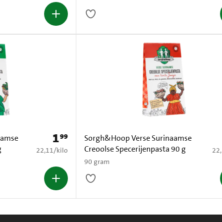
1
99
Prijs: € 1,99
aamse
Sorgh&Hoop Verse Surinaamse
g
Creoolse Specerijenpasta 90 g
€ 22,11 per kilo
€ 2
22,11
/
kilo
22
90 gram