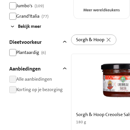
resultaten
Jumbo's
(109)
Meer wereldkeukens
resultaten
Grand'Italia
(77)
resultaten
Bekijk meer
Sorgh & Hoop
Dieetvoorkeur
Plantaardig
(6)
resultaten
Aanbiedingen
Alle aanbiedingen
resultaten
Korting op je bezorging
resultaten
Sorgh & Hoop Creoolse Sa
180 g