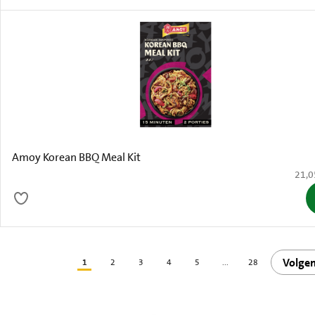
Amoy Korean BBQ Meal Kit
€ 21,
21,0
Volge
1
2
3
4
5
...
28