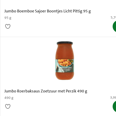
Jumbo Boemboe Sajoer Boontjes Licht Pittig 95 g
€ 5
5,7
95 g
Jumbo Roerbaksaus Zoetzuur met Perzik 490 g
€ 3,
3,9
490 g