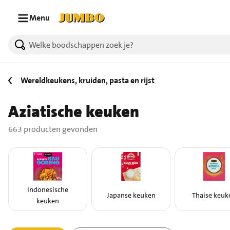
Ga naar zoeken
Ga naar hoofdinhoud
Menu
663 producten gevonden.
Wereldkeukens, kruiden, pasta en rijst
Aziatische keuken
663 producten gevonden
Indonesische
Japanse keuken
Thaise keuk
keuken