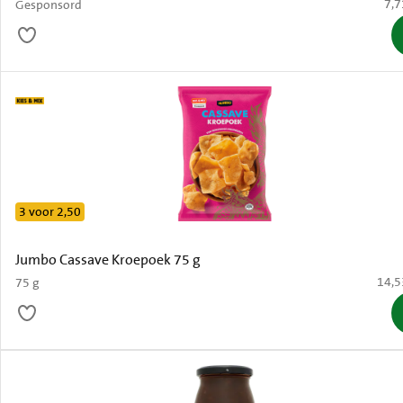
€ 7
7,7
Gesponsord
3 voor 2,50
Jumbo Cassave Kroepoek 75 g
€ 14,
14,5
75 g