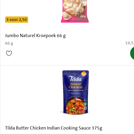
3 voor 2,50
Jumbo Naturel Kroepoek 66 g
€ 16,
16,5
66 g
Tilda Butter Chicken Indian Cooking Sauce 375g