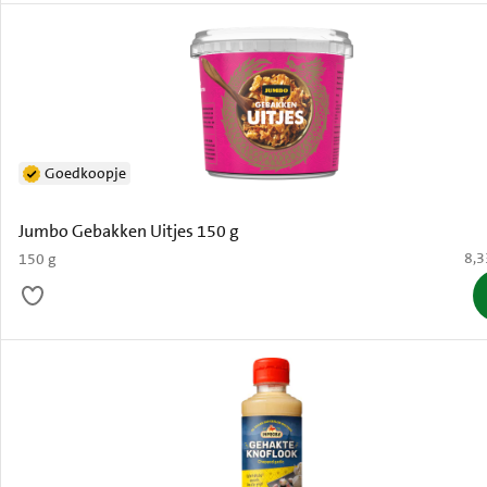
Goedkoopje
Jumbo Gebakken Uitjes 150 g
€ 8
8,3
150 g