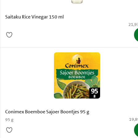
Saitaku Rice Vinegar 150 ml
€ 21,
21,9
Conimex Boemboe Sajoer Boontjes 95 g
€ 19,
19,8
95 g