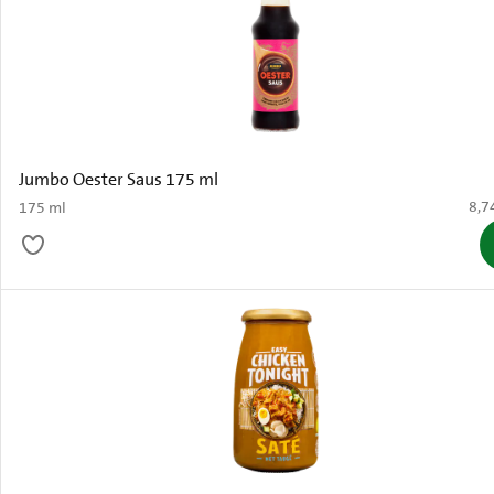
Jumbo Oester Saus 175 ml
€ 8,
8,7
175 ml