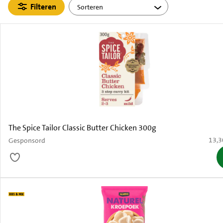
Filteren
The Spice Tailor Classic Butter Chicken 300g
€ 13,
13,3
Gesponsord