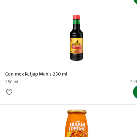
Conimex Ketjap Manis 250 ml
€ 7,
7,9
250 ml