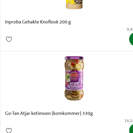
Inproba Gehakte Knoflook 200 g
€ 9
9,4
Go-Tan Atjar ketimoen (komkommer) 330g
€ 16,
16,1