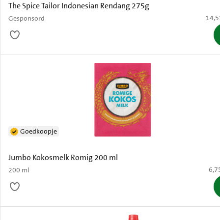
The Spice Tailor Indonesian Rendang 275g
€ 14,
14,5
Gesponsord
Goedkoopje
Jumbo Kokosmelk Romig 200 ml
€ 6,
6,7
200 ml