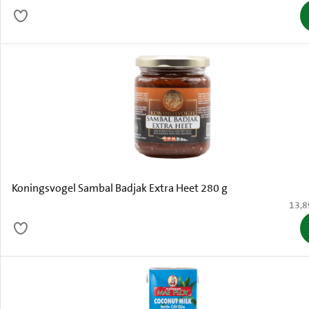
Koningsvogel Sambal Badjak Extra Heet 280 g
€ 13,
13,8