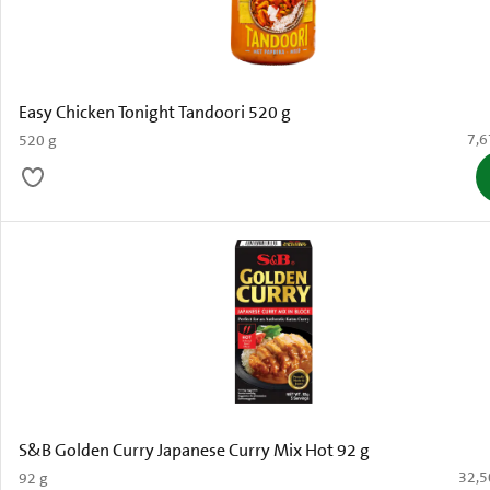
Easy Chicken Tonight Tandoori 520 g
€ 7
7,6
520 g
S&B Golden Curry Japanese Curry Mix Hot 92 g
€ 32,
32,5
92 g