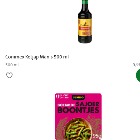
Conimex Ketjap Manis 500 ml
€ 5,
5,9
500 ml