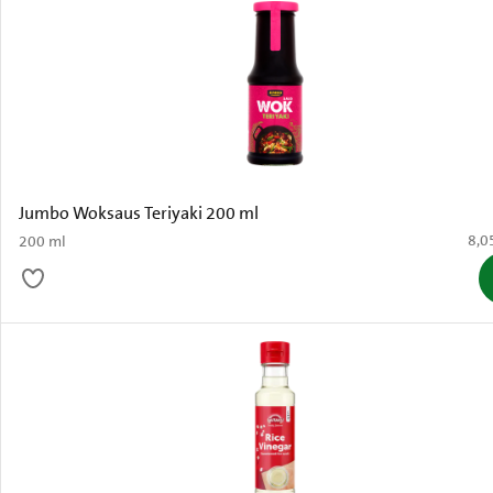
Jumbo Woksaus Teriyaki 200 ml
€ 8,
8,0
200 ml