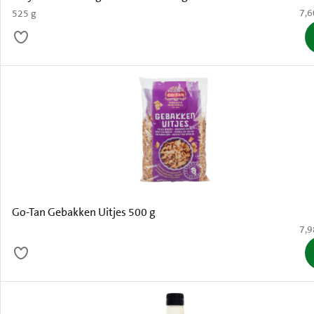
€ 7
7,6
525 g
Go-Tan Gebakken Uitjes 500 g
€ 7
7,9