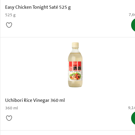
Easy Chicken Tonight Saté 525 g
€ 7
7,6
525 g
Uchibori Rice Vinegar 360 ml
€ 9,
9,1
360 ml