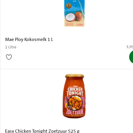
Mae Ploy Kokosmelk 1 L
€ 3,
3,9
1 Litre
Easy Chicken Tonight Zoetzuur 525 g