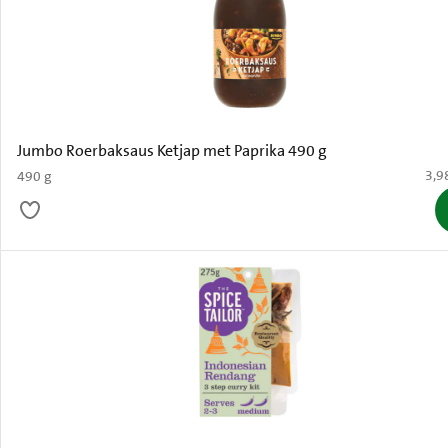
Jumbo Roerbaksaus Ketjap met Paprika 490 g
€ 3,
3,9
490 g