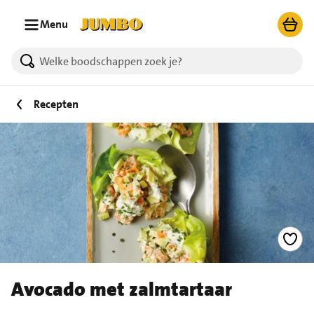
Ga naar zoeken
Ga naar hoofdinhoud
Menu
Recepten
Avocado met zalmtartaar