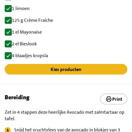
1 limoen
125 g Crème Fraîche
1 el Mayonaise
2 el Bieslook
4 blaadjes kropsla
Kies producten
Bereiding
Print
Zet in 4 stappen deze heerlijke Avocado met zalmtartaar op
tafel.
Snijd het vruchtvlees van de avocado in blokjes van 3