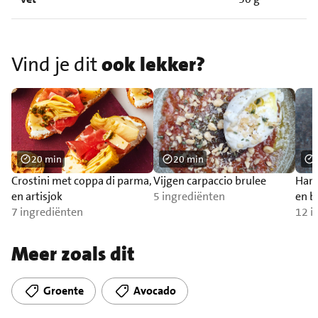
Vind je dit
ook lekker?
20 min
20 min
Crostini met coppa di parma,
Vijgen carpaccio brulee
Hart
en artisjok
5 ingrediënten
en b
7 ingrediënten
12 i
Meer zoals dit
Groente
Avocado