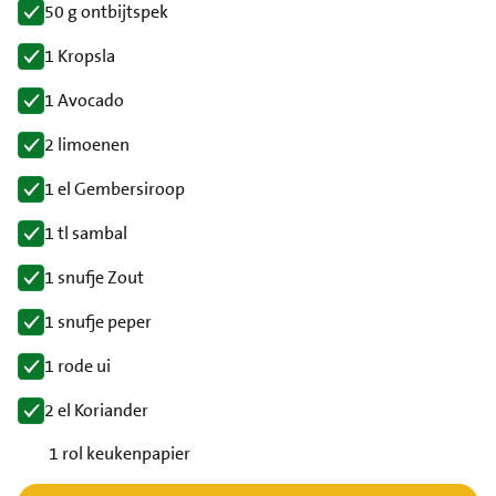
50 g ontbijtspek
1 Kropsla
1 Avocado
2 limoenen
1 el Gembersiroop
1 tl sambal
1 snufje Zout
1 snufje peper
1 rode ui
2 el Koriander
1 rol keukenpapier