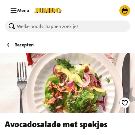
Ga naar zoeken
Ga naar hoofdinhoud
Menu
Recepten
Avocadosalade met spekjes