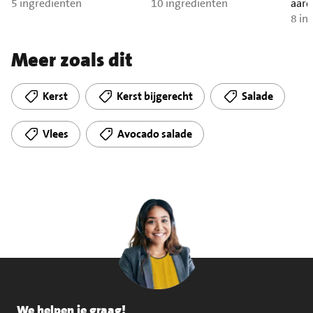
5 ingrediënten
10 ingrediënten
aard
tros
8 in
Meer zoals dit
Kerst
Kerst bijgerecht
Salade
Vlees
Avocado salade
We helpen je graag!