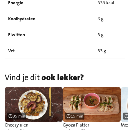
Energie
339 kcal
Koolhydraten
6 g
Eiwitten
3 g
Vet
33 g
Vind je dit
ook lekker?
35 min
15 min
Cheesy uien
Gyoza Platter
Mex