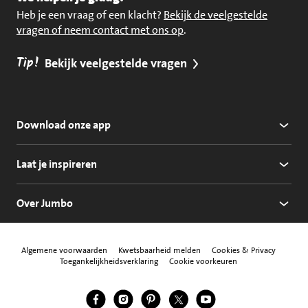
Heb je een vraag of een klacht?
Bekijk de veelgestelde
vragen of neem contact met ons op
.
Tip!
Bekijk veelgestelde vragen
Download onze app
Laat je inspireren
Over Jumbo
Algemene voorwaarden
Kwetsbaarheid melden
Cookies & Privacy
Toegankelijkheidsverklaring
Cookie voorkeuren
Jumbo Facebook
Jumbo Instagram
Jumbo Pinterest
Jumbo Twitter
Jumbo YouTube
Volg ons