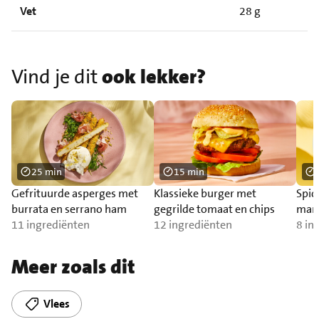
Vet
28 g
Vind je dit
ook lekker?
25 min
15 min
Gefrituurde asperges met
Klassieke burger met
Spic
burrata en serrano ham
gegrilde tomaat en chips
man
11 ingrediënten
12 ingrediënten
8 in
Meer zoals dit
Vlees