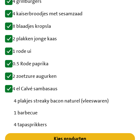
4 grillburgers
4 kaiserbroodjes met sesamzaad
8 blaadjes kropsla
2 plakken jonge kaas
1 rode ui
0.5 Rode paprika
2 zoetzure augurken
4 el Calvé sambasaus
4 plakjes streaky bacon naturel (vleeswaren)
1 barbecue
4 tapasprikkers
Kies producten