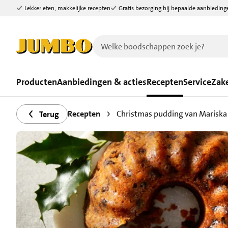
Lekker eten, makkelijke recepten
Gratis bezorging bij bepaalde aanbieding
Ga naar zoeken
Ga naar hoofdinhoud
Producten
Aanbiedingen & acties
Recepten
Service
Zake
Recepten
Christmas pudding van Mariska
Terug