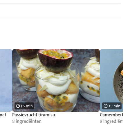
15 min
35 min
 met
Passievrucht tiramisu
Camembertfon
8 ingrediënten
9 ingrediënten