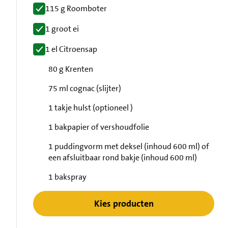
115 g Roomboter
1 groot ei
1 el Citroensap
80 g Krenten
75 ml cognac (slijter)
1 takje hulst (optioneel )
1 bakpapier of vershoudfolie
1 puddingvorm met deksel (inhoud 600 ml) of
een afsluitbaar rond bakje (inhoud 600 ml)
1 bakspray
Kies producten