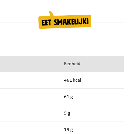
Eenheid
461 kcal
61 g
5 g
19 g