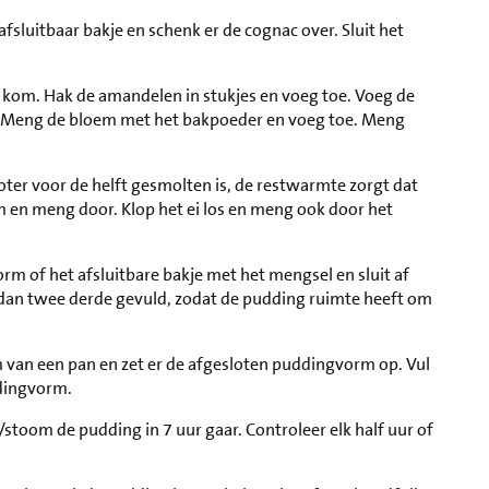
fsluitbaar bakje en schenk er de cognac over. Sluit het
e kom. Hak de amandelen in stukjes en voeg toe. Voeg de
e. Meng de bloem met het bakpoeder en voeg toe. Meng
 boter voor de helft gesmolten is, de restwarmte zorgt dat
om en meng door. Klop het ei los en meng ook door het
m of het afsluitbare bakje met het mengsel en sluit af
r dan twee derde gevuld, zodat de pudding ruimte heeft om
m van een pan en zet er de afgesloten puddingvorm op. Vul
ddingvorm.
/stoom de pudding in 7 uur gaar. Controleer elk half uur of
.