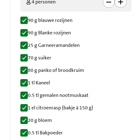
4 personen
90 g blauwe rozijnen
90 g Blanke rozijnen
25 g Garneeramandelen
70 g suiker
80 g panko of broodkruim
1 tl Kaneel
0.5 tl gemalen nootmuskaat
1 el citroenrasp (bakje à 150 g)
20 g bloem
0.5 tl Bakpoeder