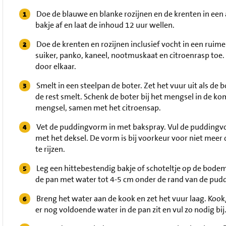
Doe de blauwe en blanke rozijnen en de krenten in een a
bakje af en laat de inhoud 12 uur wellen.
Doe de krenten en rozijnen inclusief vocht in een ruim
suiker, panko, kaneel, nootmuskaat en citroenrasp to
door elkaar.
Smelt in een steelpan de boter. Zet het vuur uit als de
de rest smelt. Schenk de boter bij het mengsel in de k
mengsel, samen met het citroensap.
Vet de puddingvorm in met bakspray. Vul de puddingvor
met het deksel. De vorm is bij voorkeur voor niet mee
te rijzen.
Leg een hittebestendig bakje of schoteltje op de bode
de pan met water tot 4-5 cm onder de rand van de pu
Breng het water aan de kook en zet het vuur laag. Kook
er nog voldoende water in de pan zit en vul zo nodig bij