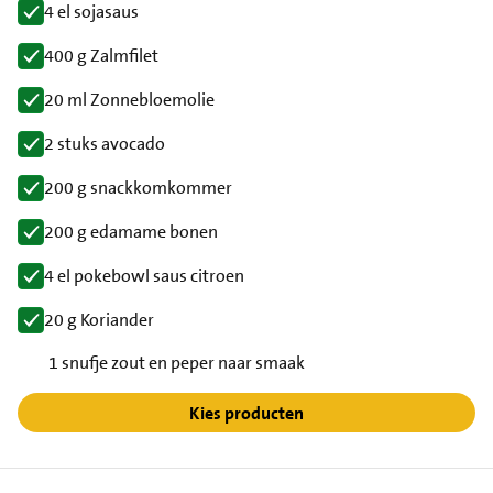
4 el sojasaus
400 g Zalmfilet
20 ml Zonnebloemolie
2 stuks avocado
200 g snackkomkommer
200 g edamame bonen
4 el pokebowl saus citroen
20 g Koriander
1 snufje zout en peper naar smaak
Kies producten