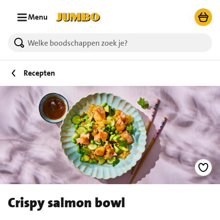
Ga naar zoeken
Ga naar hoofdinhoud
Menu
Recepten
Crispy salmon bowl