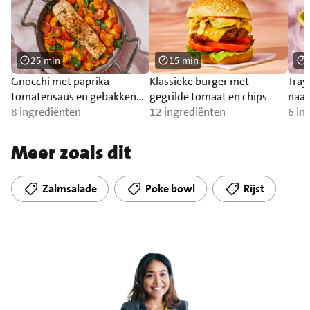
25 min
15 min
Gnocchi met paprika-
Klassieke burger met
Tray
tomatensaus en gebakken
gegrilde tomaat en chips
naa
zalm
8 ingrediënten
12 ingrediënten
6 in
Meer zoals dit
Zalmsalade
Poke bowl
Rijst