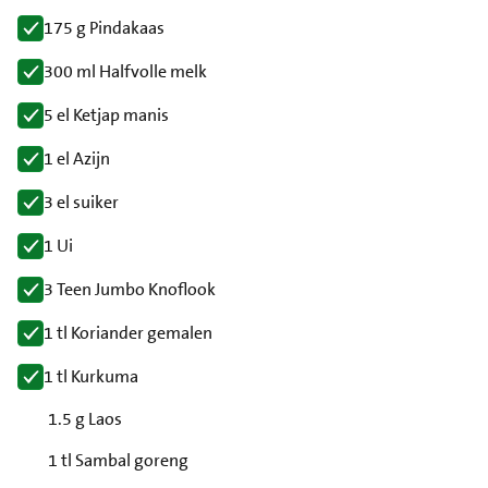
175 g Pindakaas
300 ml Halfvolle melk
5 el Ketjap manis
1 el Azijn
3 el suiker
1 Ui
3 Teen Jumbo Knoflook
1 tl Koriander gemalen
1 tl Kurkuma
1.5 g Laos
1 tl Sambal goreng