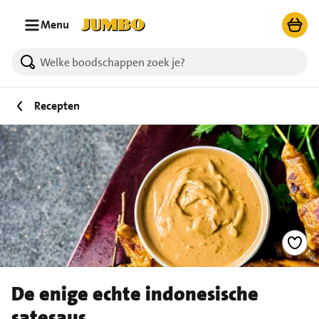
Ga naar zoeken
Ga naar hoofdinhoud
Menu
Recepten
De enige echte indonesische
satesaus