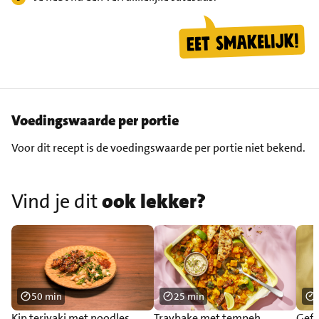
Voedingswaarde per portie
Voor dit recept is de voedingswaarde per portie niet bekend.
Vind je dit
ook lekker?
50 min
25 min
Kip teriyaki met noodles
Traybake met tempeh,
Gefr