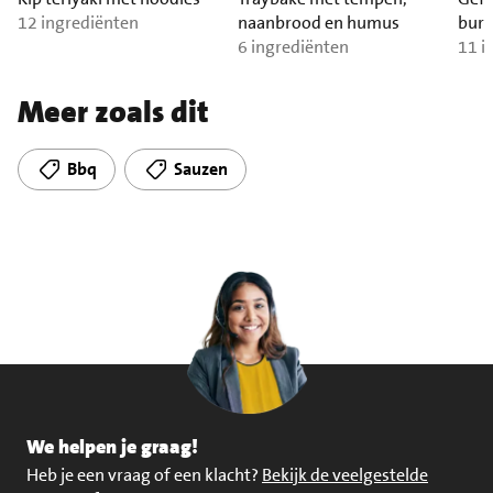
12 ingrediënten
naanbrood en humus
burr
6 ingrediënten
11 i
Meer zoals dit
Bbq
Sauzen
We helpen je graag!
Heb je een vraag of een klacht?
Bekijk de veelgestelde