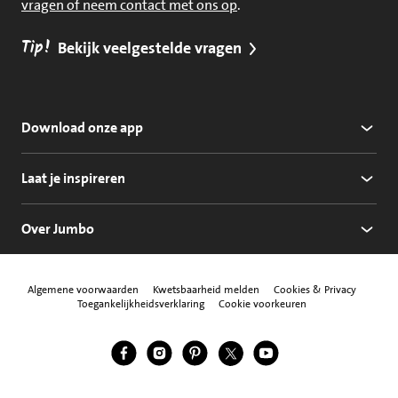
vragen of neem contact met ons op
.
Tip!
Bekijk veelgestelde vragen
Download onze app
Laat je inspireren
Over Jumbo
Algemene voorwaarden
Kwetsbaarheid melden
Cookies & Privacy
Toegankelijkheidsverklaring
Cookie voorkeuren
Jumbo Facebook
Jumbo Instagram
Jumbo Pinterest
Jumbo Twitter
Jumbo YouTube
Volg ons