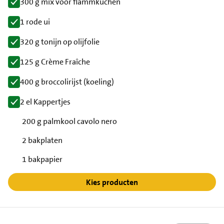
300 g mix voor flammkuchen
1 rode ui
320 g tonijn op olijfolie
125 g Crème Fraîche
400 g broccolirijst (koeling)
2 el Kappertjes
200 g palmkool cavolo nero
2 bakplaten
1 bakpapier
Kies producten