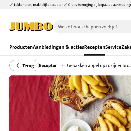
Lekker eten, makkelijke recepten
Gratis bezorging bij bepaalde aanbieding
Ga naar zoeken
Ga naar hoofdinhoud
Producten
Aanbiedingen & acties
Recepten
Service
Zake
Recepten
Gebakken appel op rozijnenbro
Terug