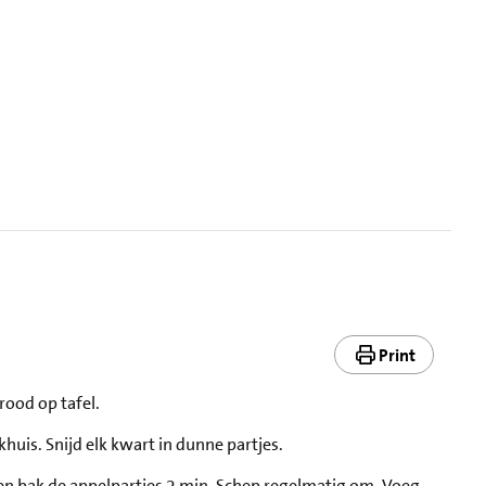
Print
rood op tafel.
khuis. Snijd elk kwart in dunne partjes.
en bak de appelpartjes 2 min. Schep regelmatig om. Voeg