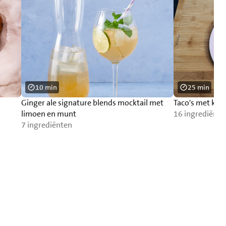
10 min
25 min
Ginger ale signature blends mocktail met
Taco's met kab
limoen en munt
16 ingrediënte
7 ingrediënten