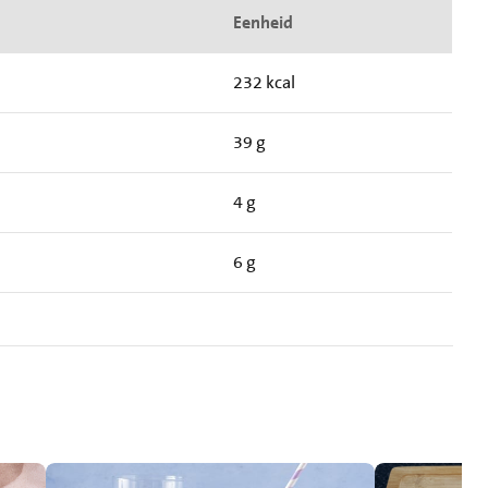
Eenheid
232 kcal
39 g
4 g
6 g