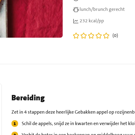
lunch/brunch gerecht
232 kcal/pp
(0)
Bereiding
Zet in 4 stappen deze heerlijke Gebakken appel op rozijnenb
Schil de appels, snijd ze in kwarten en verwijder het klo
Verhit de boter in een koekenpan op middelhoog vuur 