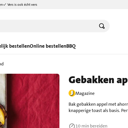
en
Vers is ook écht vers
lijk bestellen
Online bestellen
BBQ
od
Gebakken app
Magazine
Bak gebakken appel met ahorns
knapperige toast als basis. Per
10 min
bereiden