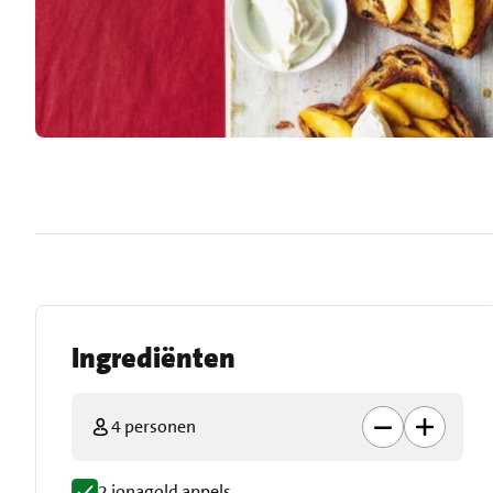
Ingrediënten
4 personen
2 jonagold appels