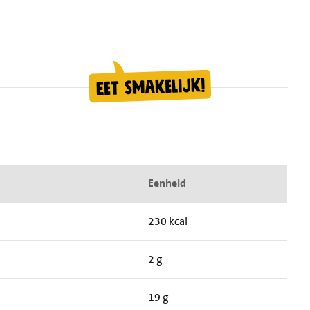
Eenheid
230 kcal
2 g
19 g