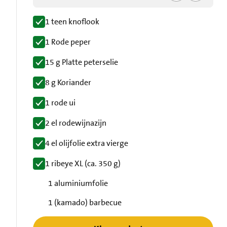
1 teen knoflook
1 Rode peper
15 g Platte peterselie
8 g Koriander
1 rode ui
2 el rodewijnazijn
4 el olijfolie extra vierge
1 ribeye XL (ca. 350 g)
1 aluminiumfolie
1 (kamado) barbecue