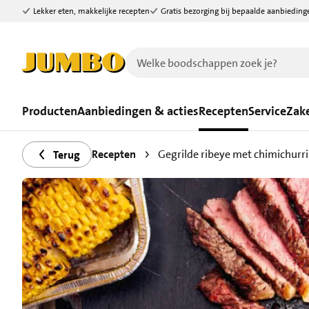
Lekker eten, makkelijke recepten
Gratis bezorging bij bepaalde aanbieding
Ga naar zoeken
Ga naar hoofdinhoud
Producten
Aanbiedingen & acties
Recepten
Service
Zake
Recepten
Gegrilde ribeye met chimichurri
Terug