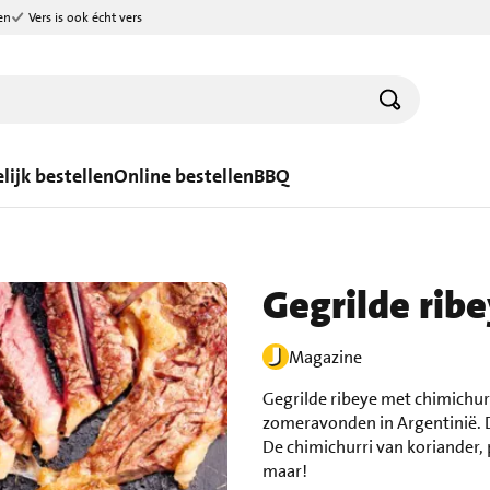
en
Vers is ook écht vers
lijk bestellen
Online bestellen
BBQ
Gegrilde rib
Magazine
Gegrilde ribeye met chimichur
zomeravonden in Argentinië. De
De chimichurri van koriander, pe
maar!