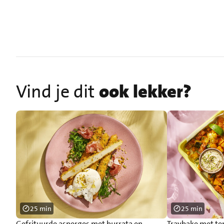
Vind je dit
ook lekker?
25 min
25 min
Gefrituurde asperges met burrata en
Traybake met t