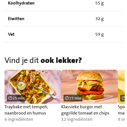
Koolhydraten
55 g
Eiwitten
32 g
Vet
59 g
Vind je dit
ook lekker?
25 min
15 min
Traybake met tempeh,
Klassieke burger met
Spic
naanbrood en humus
gegrilde tomaat en chips
man
6 ingrediënten
12 ingrediënten
8 in