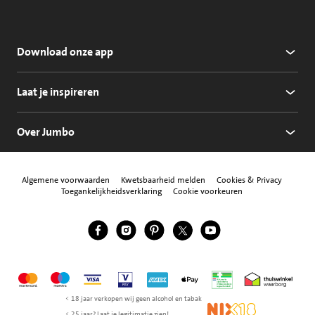
Download onze app
Laat je inspireren
Over Jumbo
Algemene voorwaarden
Kwetsbaarheid melden
Cookies & Privacy
Toegankelijkheidsverklaring
Cookie voorkeuren
Jumbo Facebook
Jumbo Instagram
Jumbo Pinterest
Jumbo Twitter
Jumbo YouTube
Volg ons
Mastercard
Maestro
Visa
Vpay
American Express
Apple Pay
Aanbiedersmedicijne
Thuiswinkel w
< 18 jaar verkopen wij geen alcohol en tabak
NIX18
< 25 jaar? Laat je legitimatie zien!