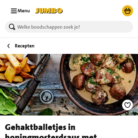
Ga naar zoeken
Ga naar hoofdinhoud
Menu
Recepten
Gehaktballetjes in
honingmosterdsaus met