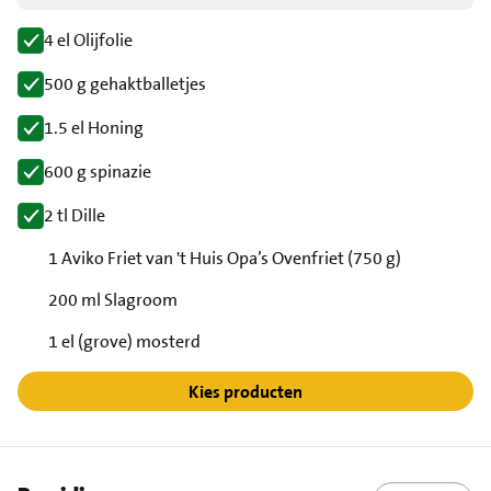
4 el Olijfolie
500 g gehaktballetjes
1.5 el Honing
600 g spinazie
2 tl Dille
1 Aviko Friet van 't Huis Opa’s Ovenfriet (750 g)
200 ml Slagroom
1 el (grove) mosterd
Kies producten