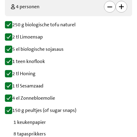
4 personen
250 g biologische tofu naturel
2 tl Limoensap
5 el biologische sojasaus
1 teen knoflook
2 tl Honing
1 tl Sesamzaad
4 el Zonnebloemolie
150 g peultjes (of sugar snaps)
1 keukenpapier
8 tapasprikkers