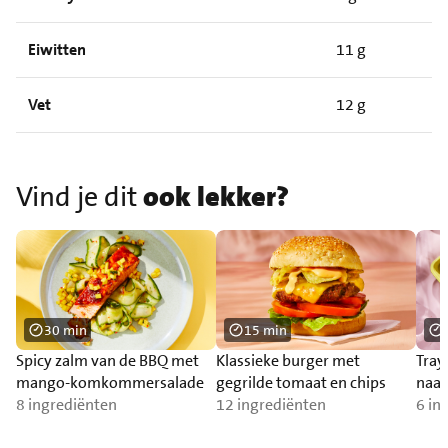
Eiwitten
11 g
Vet
12 g
Vind je dit
ook lekker?
30 min
15 min
Spicy zalm van de BBQ met
Klassieke burger met
Tray
mango-komkommersalade
gegrilde tomaat en chips
naa
8 ingrediënten
12 ingrediënten
6 in