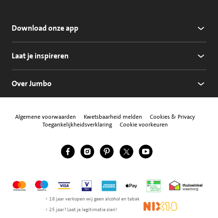
Download onze app
Laat je inspireren
Over Jumbo
Algemene voorwaarden
Kwetsbaarheid melden
Cookies & Privacy
Toegankelijkheidsverklaring
Cookie voorkeuren
Jumbo Facebook
Jumbo Instagram
Jumbo Pinterest
Jumbo Twitter
Jumbo YouTube
Volg ons
Mastercard
Maestro
Visa
Vpay
American Express
Apple Pay
Aanbiedersmedicijne
Thuiswinkel w
< 18 jaar verkopen wij geen alcohol en tabak
NIX18
< 25 jaar? Laat je legitimatie zien!