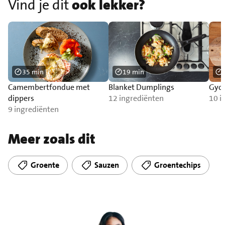
Vind je dit
ook lekker?
35 min
19 min
Camembertfondue met
Blanket Dumplings
Gyoz
dippers
12 ingrediënten
10 i
9 ingrediënten
Meer zoals dit
Groente
Sauzen
Groentechips