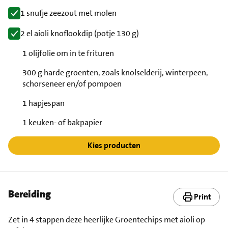
1 snufje zeezout met molen
2 el aioli knoflookdip (potje 130 g)
1 olijfolie om in te frituren
300 g harde groenten, zoals knolselderij, winterpeen,
schorseneer en/of pompoen
1 hapjespan
1 keuken- of bakpapier
Kies producten
Bereiding
Print
Zet in 4 stappen deze heerlijke Groentechips met aioli op