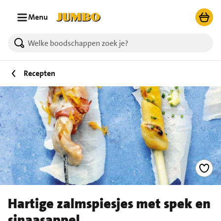
Ga naar zoeken
Ga naar hoofdinhoud
Menu
Recepten
Hartige zalmspiesjes met spek en
sinaasappel