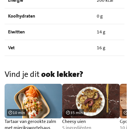
Energie
200 kcal
Koolhydraten
0 g
Eiwitten
14 g
Vet
16 g
Vind je dit
ook lekker?
10 min
35 min
Tartaar van gerookte zalm
Cheesy uien
Gyoz
met mierikswortelsaus
5 ingrediënten
10 i