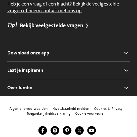
Heb je een vraag of een klacht?
Bekijk de veelgestelde
vragen of neem contact met ons op
.
Tip!
Bekijk veelgestelde vragen
Download onze app
Laat je inspireren
Over Jumbo
Algemene voorwaarden
Kwetsbaarheid melden
Cookies & Privacy
Toegankelijkheidsverklaring
Cookie voorkeuren
Jumbo Facebook
Jumbo Instagram
Jumbo Pinterest
Jumbo Twitter
Jumbo YouTube
Volg ons