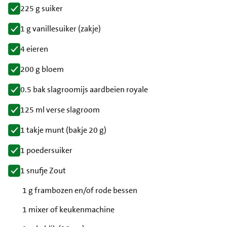
225 g suiker
1 g vanillesuiker (zakje)
4 eieren
200 g bloem
0.5 bak slagroomijs aardbeien royale
125 ml verse slagroom
1 takje munt (bakje 20 g)
1 poedersuiker
1 snufje Zout
1 g frambozen en/of rode bessen
1 mixer of keukenmachine