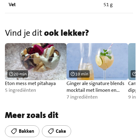
Vet
51 g
Vind je dit
ook lekker?
20 min
10 min
Eton mess met pitahaya
Ginger ale signature blends
Cam
5 ingrediënten
mocktail met limoen en
dipp
munt
7 ingrediënten
9 in
Meer zoals dit
Bakken
Cake