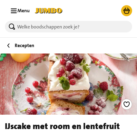
Ga naar zoeken
Ga naar hoofdinhoud
Menu
Recepten
IJscake met room en lentefruit