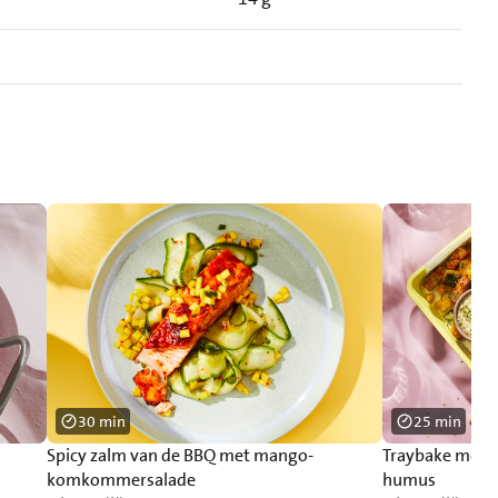
30 min
25 min
Spicy zalm van de BBQ met mango-
Traybake met 
komkommersalade
humus