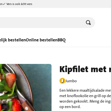
en
Vers is ook écht vers
lijk bestellen
Online bestellen
BBQ
Kipfilet met r
Jumbo
Een lekkere maaltijdsalade met 
met knoflookolie en grill op de
worden gekookt. Meng de ingre
op een bord.