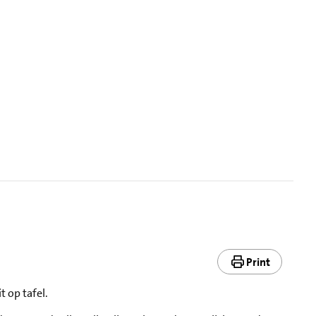
Print
t op tafel.