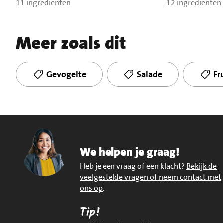
11 ingrediënten
12 ingrediënten
Meer zoals dit
Gevogelte
Salade
Fr
We helpen je graag!
Heb je een vraag of een klacht?
Bekijk de
veelgestelde vragen of neem contact met
ons op
.
Tip!