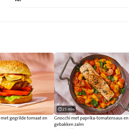
25 min
r met gegrilde tomaat en
Gnocchi met paprika-tomatensaus en
gebakken zalm