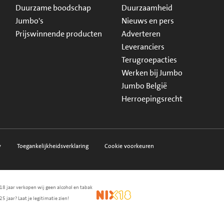
Duurzame boodschap
Duurzaamheid
Jumbo's
Nieuws en pers
Prijswinnende producten
Adverteren
Leveranciers
Terugroepacties
Werken bij Jumbo
Jumbo België
Herroepingsrecht
y
Toegankelijkheidsverklaring
Cookie voorkeuren
18 jaar verkopen wij geen alcohol en tabak
en.nl
waarborg
NIX18
25 jaar? Laat je legitimatie zien!