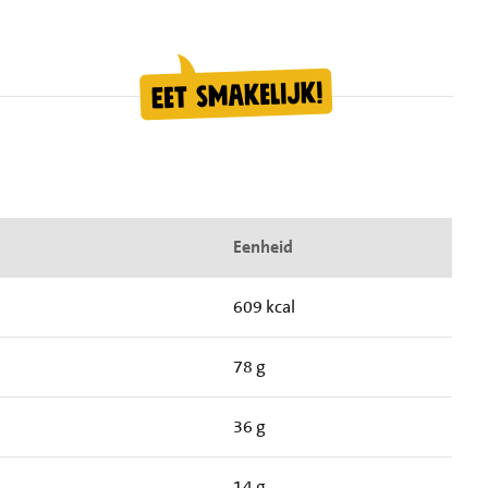
Eenheid
609 kcal
78 g
36 g
14 g