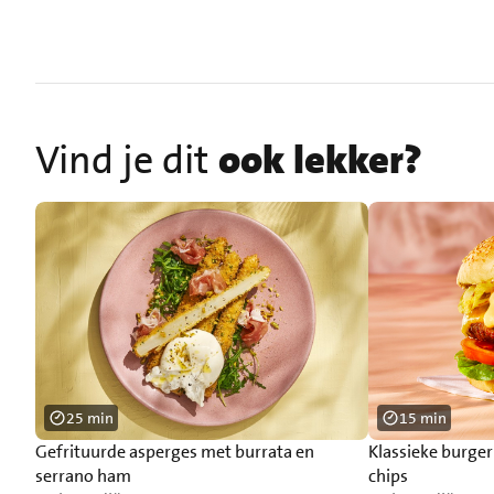
Vind je dit
ook lekker?
25 min
15 min
Gefrituurde asperges met burrata en
Klassieke burge
serrano ham
chips