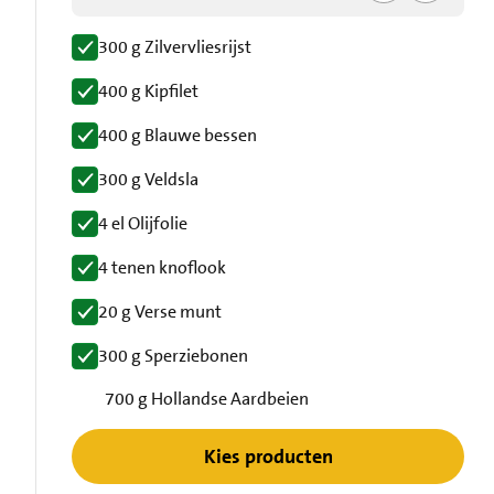
300 g Zilvervliesrijst
400 g Kipfilet
400 g Blauwe bessen
300 g Veldsla
4 el Olijfolie
4 tenen knoflook
20 g Verse munt
300 g Sperziebonen
700 g Hollandse Aardbeien
Kies producten