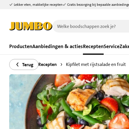
Lekker eten, makkelijke recepten
Gratis bezorging bij bepaalde aanbieding
Ga naar zoeken
Ga naar hoofdinhoud
Producten
Aanbiedingen & acties
Recepten
Service
Zake
Recepten
Kipfilet met rijstsalade en fruit
Terug