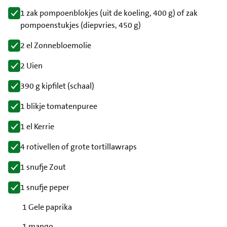
1 zak pompoenblokjes (uit de koeling, 400 g) of zak
pompoenstukjes (diepvries, 450 g)
2 el Zonnebloemolie
2 Uien
390 g kipfilet (schaal)
1 blikje tomatenpuree
1 el Kerrie
4 rotivellen of grote tortillawraps
1 snufje Zout
1 snufje peper
1 Gele paprika
1 mango