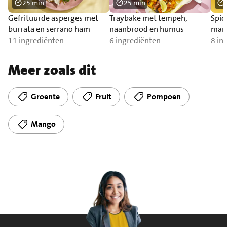
25 min
25 min
Gefrituurde asperges met
Traybake met tempeh,
Spic
burrata en serrano ham
naanbrood en humus
man
11 ingrediënten
6 ingrediënten
8 in
Meer zoals dit
Groente
Fruit
Pompoen
Mango