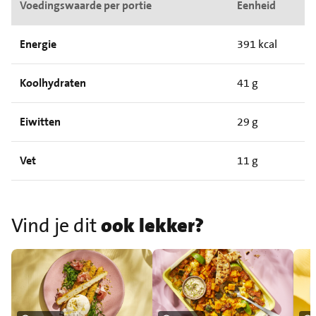
Voedingswaarde per portie
Eenheid
Energie
391 kcal
Koolhydraten
41 g
Eiwitten
29 g
Vet
11 g
Vind je dit
ook lekker?