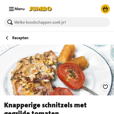
Ga naar zoeken
Ga naar hoofdinhoud
Menu
Recepten
Knapperige schnitzels met
gegrilde tomaten