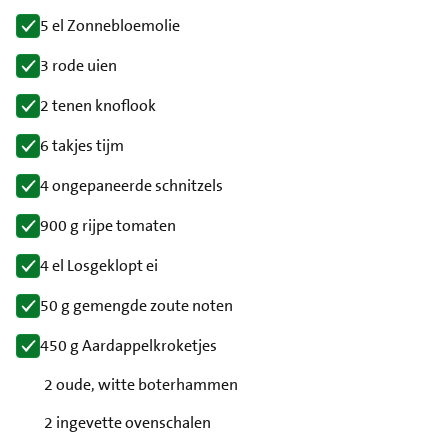
5 el Zonnebloemolie
3 rode uien
2 tenen knoflook
6 takjes tijm
4 ongepaneerde schnitzels
900 g rijpe tomaten
4 el Losgeklopt ei
50 g gemengde zoute noten
450 g Aardappelkroketjes
2 oude, witte boterhammen
2 ingevette ovenschalen