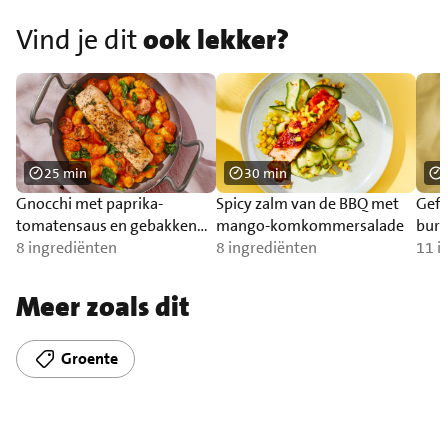
Vind je dit
ook lekker?
25 min
30 min
Gnocchi met paprika-
Spicy zalm van de BBQ met
Gefr
tomatensaus en gebakken
mango-komkommersalade
burr
zalm
8 ingrediënten
8 ingrediënten
11 i
Meer zoals dit
Groente