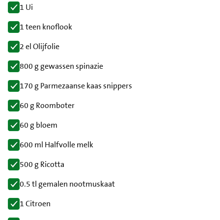
1 Ui
1 teen knoflook
2 el Olijfolie
800 g gewassen spinazie
170 g Parmezaanse kaas snippers
60 g Roomboter
60 g bloem
600 ml Halfvolle melk
500 g Ricotta
0.5 tl gemalen nootmuskaat
1 Citroen