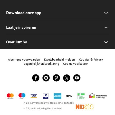
Download onze app
Laat je inspireren
Over Jumbo
Algemene voorwaarden
Kwetsbaarheid melden
Cookies & Privacy
Toegankelijkheidsverklaring
Cookie voorkeuren
Jumbo Facebook
Jumbo Instagram
Jumbo Pinterest
Jumbo Twitter
Jumbo YouTube
Volg ons
Mastercard
Maestro
Visa
Vpay
American Express
Apple Pay
Aanbiedersmedicijne
Thuiswinkel w
< 18 jaar verkopen wij geen alcohol en tabak
NIX18
< 25 jaar? Laat je legitimatie zien!