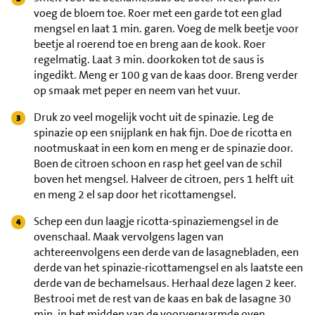
voeg de bloem toe. Roer met een garde tot een glad
mengsel en laat 1 min. garen. Voeg de melk beetje voor
beetje al roerend toe en breng aan de kook. Roer
regelmatig. Laat 3 min. doorkoken tot de saus is
ingedikt. Meng er 100 g van de kaas door. Breng verder
op smaak met peper en neem van het vuur.
Druk zo veel mogelijk vocht uit de spinazie. Leg de
spinazie op een snijplank en hak fijn. Doe de ricotta en
nootmuskaat in een kom en meng er de spinazie door.
Boen de citroen schoon en rasp het geel van de schil
boven het mengsel. Halveer de citroen, pers 1 helft uit
en meng 2 el sap door het ricottamengsel.
Schep een dun laagje ricotta-spinaziemengsel in de
ovenschaal. Maak vervolgens lagen van
achtereenvolgens een derde van de lasagnebladen, een
derde van het spinazie-ricottamengsel en als laatste een
derde van de bechamelsaus. Herhaal deze lagen 2 keer.
Bestrooi met de rest van de kaas en bak de lasagne 30
min. in het midden van de voorverwarmde oven