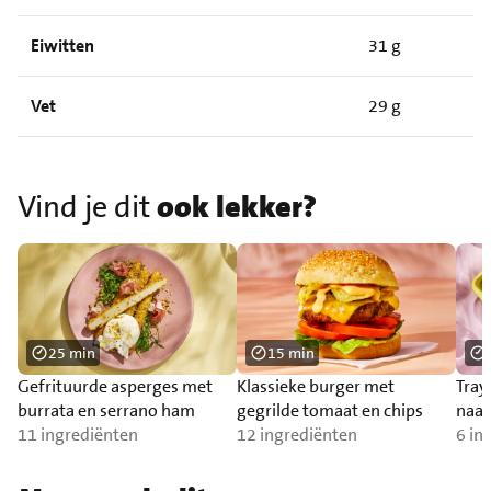
Eiwitten
31 g
Vet
29 g
Vind je dit
ook lekker?
25 min
15 min
Gefrituurde asperges met
Klassieke burger met
Tray
burrata en serrano ham
gegrilde tomaat en chips
naa
11 ingrediënten
12 ingrediënten
6 in