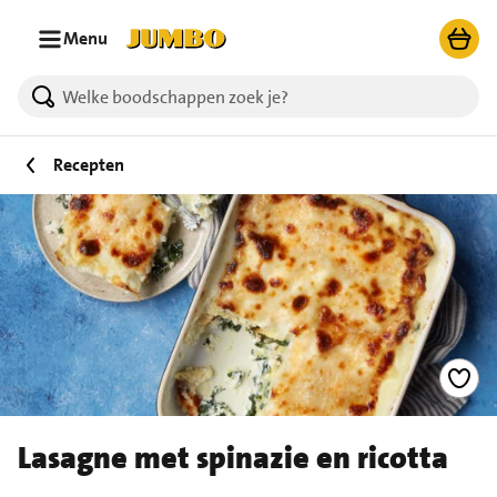
Ga naar zoeken
Ga naar hoofdinhoud
Menu
Recepten
Lasagne met spinazie en ricotta