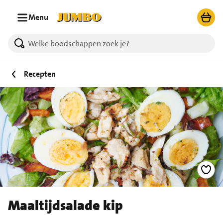
Ga naar zoeken
Ga naar hoofdinhoud
Menu
Recepten
Maaltijdsalade kip