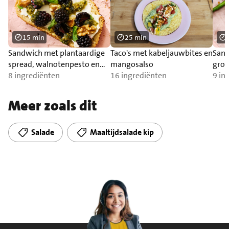
15 min
25 min
Sandwich met plantaardige
Taco's met kabeljauwbites en
Sand
spread, walnotenpesto en
mangosalso
groe
bramen.
8 ingrediënten
16 ingrediënten
9 in
Meer zoals dit
Salade
Maaltijdsalade kip