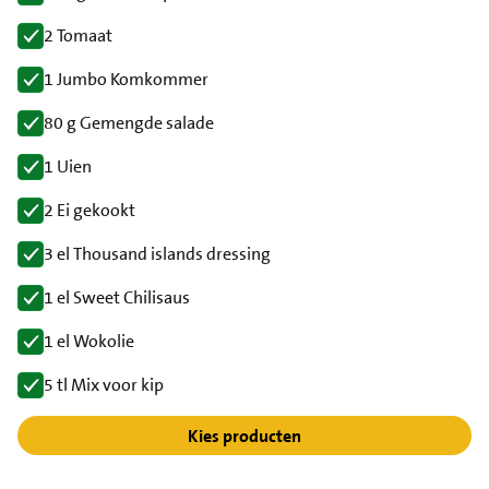
2 Tomaat
1 Jumbo Komkommer
80 g Gemengde salade
1 Uien
2 Ei gekookt
3 el Thousand islands dressing
1 el Sweet Chilisaus
1 el Wokolie
5 tl Mix voor kip
Kies producten