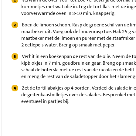
kommetjes met wat olie in. Leg de tortilla's met de ingev
voorverwarmde oven in 8-10 min. knapperig.
Boen de limoen schoon. Rasp de groene schil van de li
maatbeker uit. Voeg ook de limoenrasp toe. Hak 25 g va
maatbeker met de limoen en pureer met de staafmixer t
2 eetlepels water. Breng op smaak met peper.
Verhit in een koekenpan de rest van de olie. Neem de to
kipblokjes in 7 min. goudbruin en gaar. Breng op smaa
schaal de botersla met de rest van de rucola en de helf
en meng de rest van de saladetopper door het slameng
Zet de tortillabakjes op 4 borden. Verdeel de salade in 
de geitenkaasbolletjes over de salades. Besprenkel met 
eventueel in partjes bij.