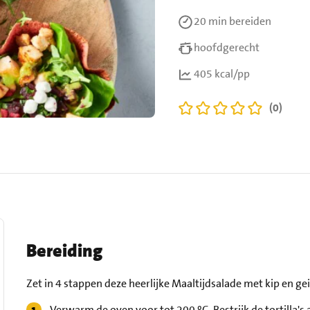
20 min
bereiden
hoofdgerecht
405 kcal/pp
(0)
Bereiding
Zet in 4 stappen deze heerlijke Maaltijdsalade met kip en ge
Verwarm de oven voor tot 200 ºC. Bestrijk de tortilla's