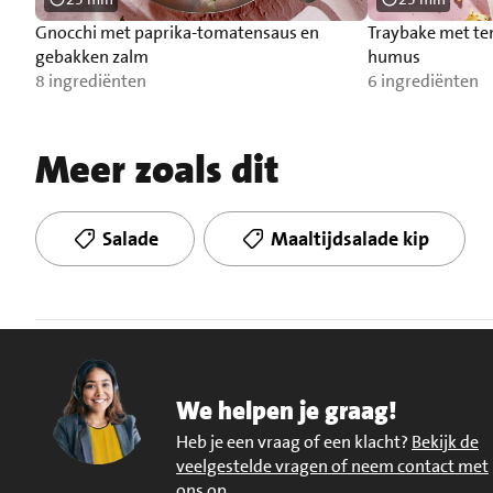
Gnocchi met paprika-tomatensaus en
Traybake met t
gebakken zalm
humus
8 ingrediënten
6 ingrediënten
Meer zoals dit
Salade
Maaltijdsalade kip
We helpen je graag!
Heb je een vraag of een klacht?
Bekijk de
veelgestelde vragen of neem contact met
ons op
.