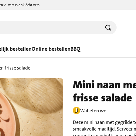
en
Vers is ook écht vers
lijk bestellen
Online bestellen
BBQ
n frisse salade
Mini naan m
frisse salade
Wat eten we
Deze mini naan met gegrilde t
smaakvolle maaltijd. Serveer 
courgettespaghetti voor een li