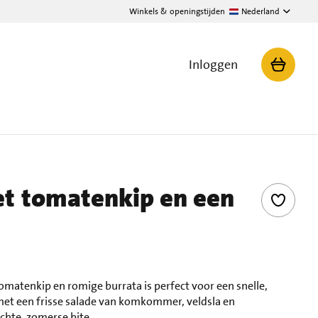
Winkels & openingstijden
Nederland
Inloggen
et tomatenkip en een
omatenkip en romige burrata is perfect voor een snelle,
met een frisse salade van komkommer, veldsla en
chte, zomerse bite.