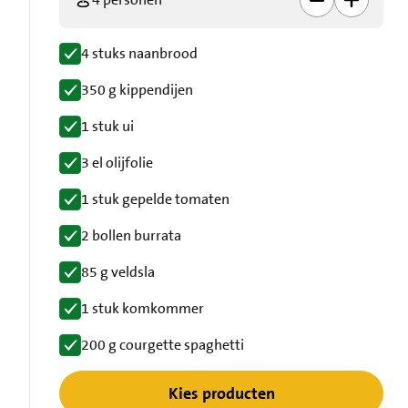
4 stuks naanbrood
350 g kippendijen
1 stuk ui
3 el olijfolie
1 stuk gepelde tomaten
2 bollen burrata
85 g veldsla
1 stuk komkommer
200 g courgette spaghetti
Kies producten