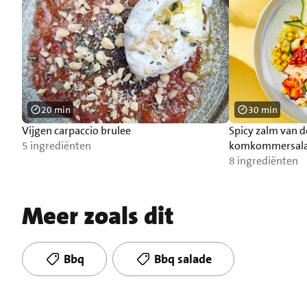
20 min
30 min
Vijgen carpaccio brulee
Spicy zalm van 
5 ingrediënten
komkommersal
8 ingrediënten
Meer zoals dit
Bbq
Bbq salade