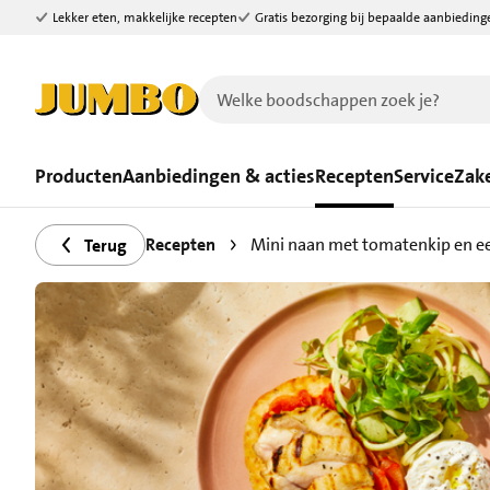
Lekker eten, makkelijke recepten
Gratis bezorging bij bepaalde aanbieding
Ga naar zoeken
Ga naar hoofdinhoud
Producten
Aanbiedingen & acties
Recepten
Service
Zake
Recepten
Mini naan met tomatenkip en ee
Terug