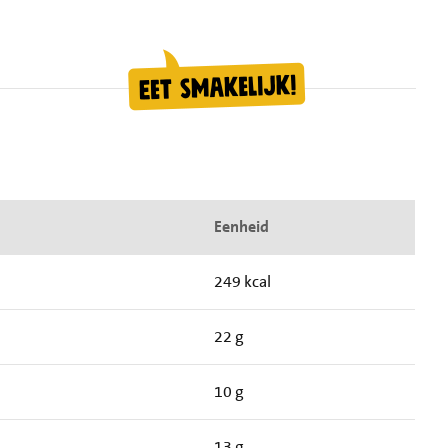
Eenheid
249 kcal
22 g
10 g
13 g