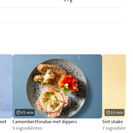
35 min
10 min
 met
Camembertfondue met dippers
Sint shake
9 ingrediënten
7 ingrediënten