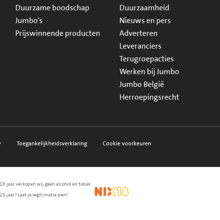
Duurzame boodschap
Duurzaamheid
Jumbo's
Nieuws en pers
Prijswinnende producten
Adverteren
Leveranciers
Terugroepacties
Werken bij Jumbo
Jumbo België
Herroepingsrecht
y
Toegankelijkheidsverklaring
Cookie voorkeuren
18 jaar verkopen wij geen alcohol en tabak
en.nl
waarborg
NIX18
25 jaar? Laat je legitimatie zien!