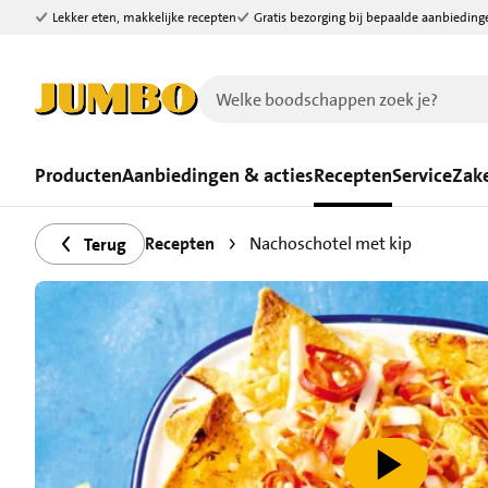
Lekker eten, makkelijke recepten
Gratis bezorging bij bepaalde aanbieding
Ga naar zoeken
Ga naar hoofdinhoud
Producten
Aanbiedingen & acties
Recepten
Service
Zake
Recepten
Nachoschotel met kip
Terug
speel video af