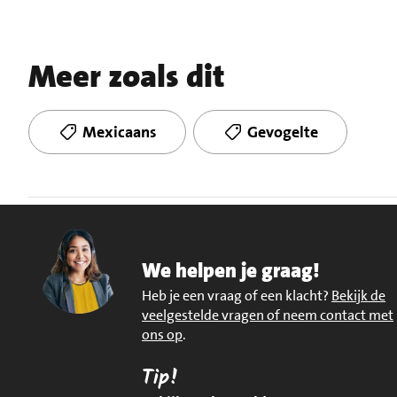
Meer zoals dit
Mexicaans
Gevogelte
We helpen je graag!
Heb je een vraag of een klacht?
Bekijk de
veelgestelde vragen of neem contact met
ons op
.
Tip!