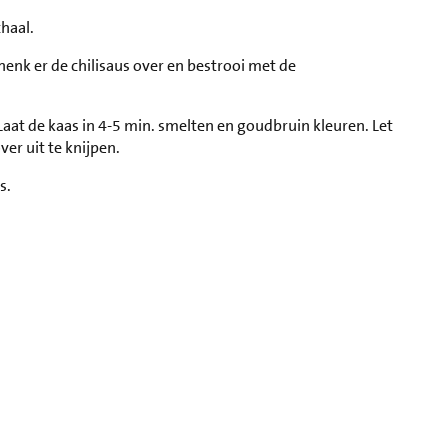
chaal.
chenk er de chilisaus over en bestrooi met de
Laat de kaas in 4-5 min. smelten en goudbruin kleuren. Let
er uit te knijpen.
s.