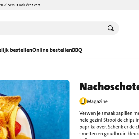
en
Vers is ook écht vers
lijk bestellen
Online bestellen
BBQ
Nachoschote
Magazine
Verwen je smaakpapillen met
hele gezin! Strooi de chips i
paprika over. Schenk er de c
smelten en goudbruin kleure