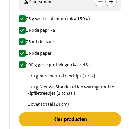
4 personen
75 g worteljulienne (zak à 150 g)
1 Rode paprika
75 ml chilisaus
1 Rode peper
100 g geraspte belegen kaas 48+
170 g pure natural dipchips (1 zak)
120 g Nieuwe Standaard Kip warmgerookte
kipfiletreepjes (1 schaal)
1 ovenschaal (24 cm)
Kies producten