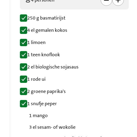
250 g basmatirijst
4 el gemalen kokos
1 limoen
1 teen knoflook
2 el biologische sojasaus
1 rode ui
2 groene paprika's
1 snufje peper
1 mango
3 el sesam- of wokolie