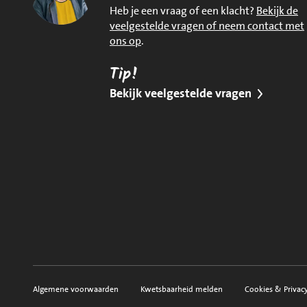
Heb je een vraag of een klacht?
Bekijk de
veelgestelde vragen of neem contact met
ons op
.
Tip!
Bekijk veelgestelde vragen
Algemene voorwaarden
Kwetsbaarheid melden
Cookies & Privac
Voorwaarden, privacy en sitemap