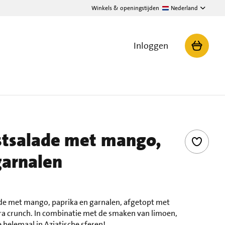
Winkels & openingstijden
Nederland
Inloggen
jstsalade met mango,
garnalen
lade met mango, paprika en garnalen, afgetopt met
ra crunch. In combinatie met de smaken van limoen,
 helemaal in Aziatische sferen!