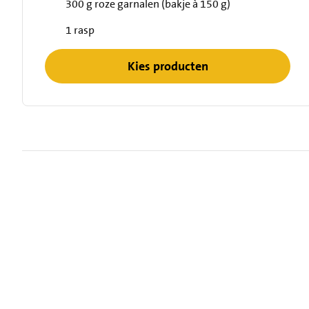
300 g roze garnalen (bakje à 150 g)
1 rasp
Kies producten