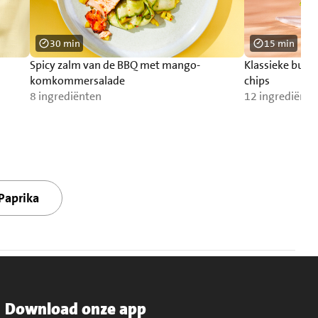
30 min
15 min
Spicy zalm van de BBQ met mango-
Klassieke burg
komkommersalade
chips
8 ingrediënten
12 ingrediënte
Paprika
Download onze app