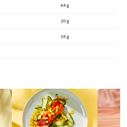
64 g
20 g
18 g