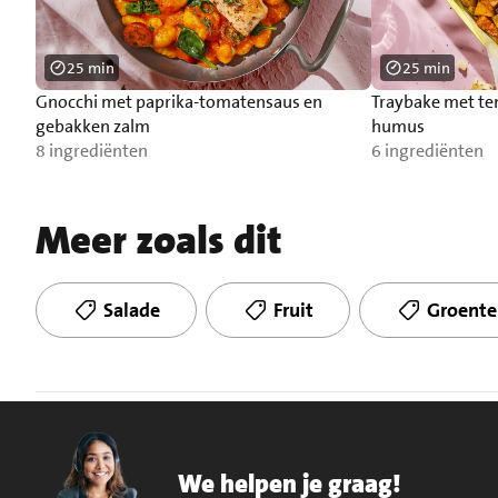
25 min
25 min
Gnocchi met paprika-tomatensaus en
Traybake met t
gebakken zalm
humus
8 ingrediënten
6 ingrediënten
Meer zoals dit
Salade
Fruit
Groente
We helpen je graag!