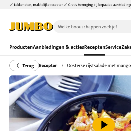
Lekker eten, makkelijke recepten
Gratis bezorging bij bepaalde aanbieding
Ga naar zoeken
Ga naar hoofdinhoud
Producten
Aanbiedingen & acties
Recepten
Service
Zake
Recepten
Oosterse rijstsalade met mango
Terug
speel video af