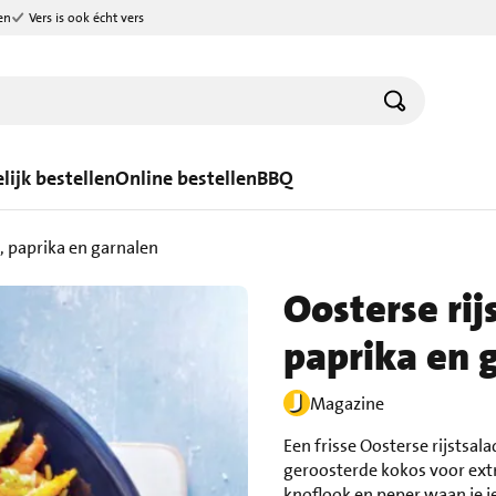
en
Vers is ook écht vers
lijk bestellen
Online bestellen
BBQ
, paprika en garnalen
Oosterse ri
paprika en 
Magazine
Een frisse Oosterse rijstsa
geroosterde kokos voor ext
knoflook en peper waan je je