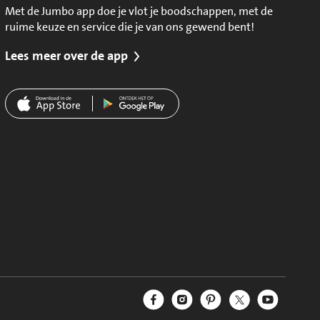
Met de Jumbo app doe je vlot je boodschappen, met de
ruime keuze en service die je van ons gewend bent!
Lees meer over de app
Jumbo Facebook
Jumbo Instagram
Jumbo Pinterest
Jumbo Twitter
Jumbo YouT
Volg ons