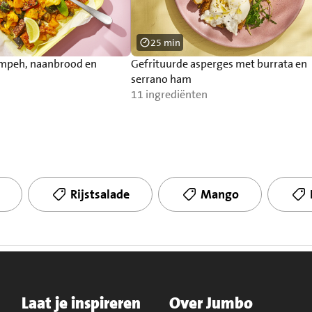
25 min
empeh, naanbrood en
Gefrituurde asperges met burrata en
serrano ham
11 ingrediënten
Rijstsalade
Mango
Laat je inspireren
Over Jumbo