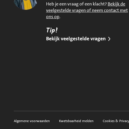
Heb je een vraag of een klacht?
Bekijk de
veelgestelde vragen of neem contact met
ons op
.
Tip!
Bekijk veelgestelde vragen
Algemene voorwaarden
Kwetsbaarheid melden
Cookies & Privac
Voorwaarden, privacy en sitemap