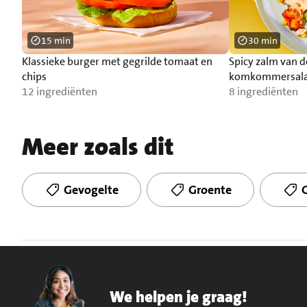
15 min
30 min
Klassieke burger met gegrilde tomaat en
Spicy zalm van 
chips
komkommersal
12 ingrediënten
8 ingrediënten
Meer zoals dit
Gevogelte
Groente
We helpen je graag!