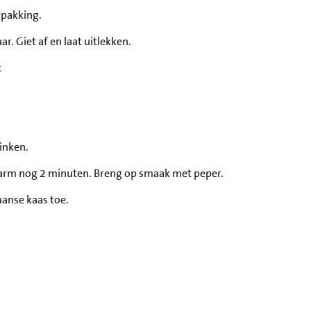
rpakking.
r. Giet af en laat uitlekken.
k
linken.
warm nog 2 minuten. Breng op smaak met peper.
aanse kaas toe.