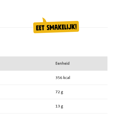
Eenheid
356 kcal
72 g
13 g