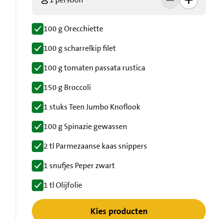
100 g Orecchiette
100 g scharrelkip filet
100 g tomaten passata rustica
150 g Broccoli
1 stuks Teen Jumbo Knoflook
100 g Spinazie gewassen
2 tl Parmezaanse kaas snippers
1 snufjes Peper zwart
1 tl Olijfolie
Kies producten