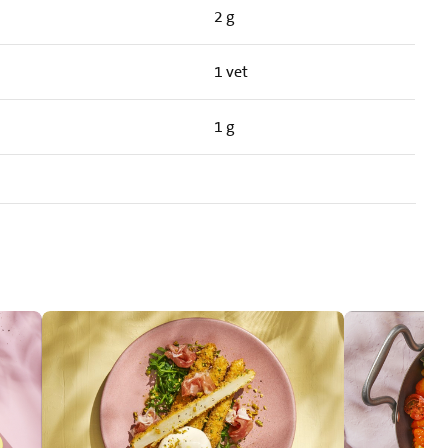
2 g
1 vet
1 g