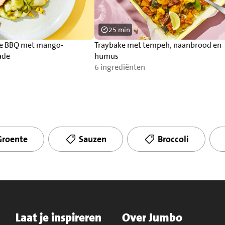
25 min
de BBQ met mango-
Traybake met tempeh, naanbrood en
ade
humus
6 ingrediënten
Groente
Sauzen
Broccoli
Laat je inspireren
Over Jumbo