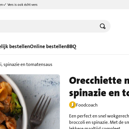
en
Vers is ook écht vers
lijk bestellen
Online bestellen
BBQ
li, spinazie en tomatensaus
Orecchiette m
spinazie en 
Foodcoach
Een perfect en snel wokgerecht
broccoli en spinazie. Met de
lekkere maaltijd compleet.