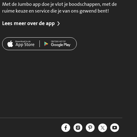
Met de Jumbo app doe je vlot je boodschappen, met de
ruime keuze en service die je van ons gewend bent!
Lees meer over de app
Jumbo Facebook
Jumbo Instagram
Jumbo Pinterest
Jumbo Twitter
Jumbo YouT
Volg ons