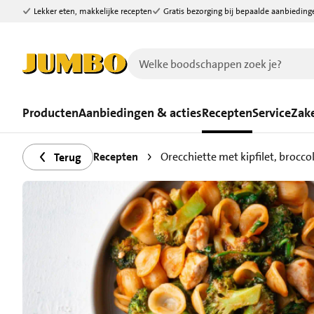
Lekker eten, makkelijke recepten
Gratis bezorging bij bepaalde aanbieding
Ga naar zoeken
Ga naar hoofdinhoud
Producten
Aanbiedingen & acties
Recepten
Service
Zake
Recepten
Orecchiette met kipfilet, brocco
Terug