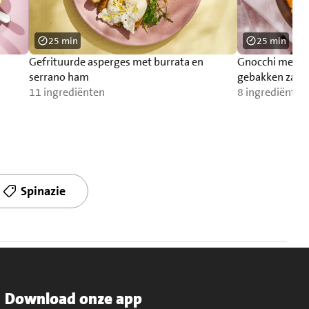
25 min
25 min
Gefrituurde asperges met burrata en
Gnocchi met p
serrano ham
gebakken zalm
11 ingrediënten
8 ingrediënten
Spinazie
Download onze app