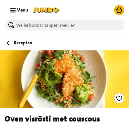
Ga naar zoeken
Ga naar hoofdinhoud
Menu
Recepten
Oven visrösti met couscous