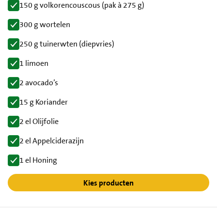
150 g volkorencouscous (pak à 275 g)
300 g wortelen
250 g tuinerwten (diepvries)
1 limoen
2 avocado’s
15 g Koriander
2 el Olijfolie
2 el Appelciderazijn
1 el Honing
Kies producten