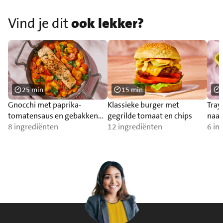
Vind je dit
ook lekker?
25 min
15 min
Gnocchi met paprika-
Klassieke burger met
Tray
tomatensaus en gebakken
gegrilde tomaat en chips
naa
zalm
8 ingrediënten
12 ingrediënten
6 in