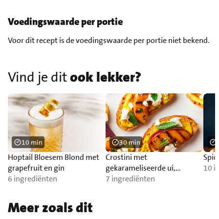
Voedingswaarde per portie
Voor dit recept is de voedingswaarde per portie niet bekend.
Vind je dit
ook lekker?
10 min
30 min
Hoptail Bloesem Blond met
Crostini met
Spic
grapefruit en gin
gekarameliseerde ui,
10 i
6 ingrediënten
gegrilde perzik, feta en munt
7 ingrediënten
Meer zoals dit