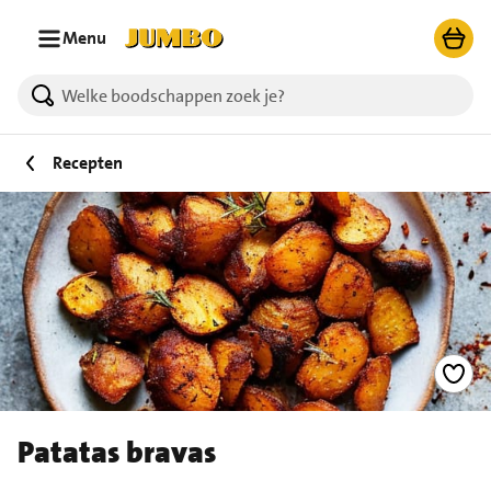
Ga naar zoeken
Ga naar hoofdinhoud
Menu
Recepten
Patatas bravas