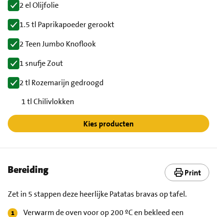
2 el Olijfolie
1.5 tl Paprikapoeder gerookt
2 Teen Jumbo Knoflook
1 snufje Zout
2 tl Rozemarijn gedroogd
1 tl Chilivlokken
Kies producten
Bereiding
Print
Zet in 5 stappen deze heerlijke Patatas bravas op tafel.
Verwarm de oven voor op 200 ºC en bekleed een