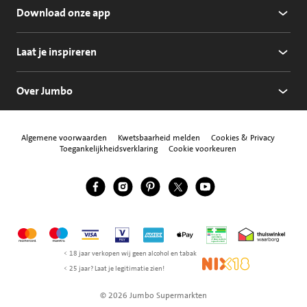
Download onze app
Laat je inspireren
Over Jumbo
Algemene voorwaarden
Kwetsbaarheid melden
Cookies & Privacy
Toegankelijkheidsverklaring
Cookie voorkeuren
Jumbo Facebook
Jumbo Instagram
Jumbo Pinterest
Jumbo Twitter
Jumbo YouTube
Volg ons
Mastercard
Maestro
Visa
Vpay
American Express
Apple Pay
Aanbiedersmedicijne
Thuiswinkel w
< 18 jaar verkopen wij geen alcohol en tabak
NIX18
< 25 jaar? Laat je legitimatie zien!
© 2026 Jumbo Supermarkten