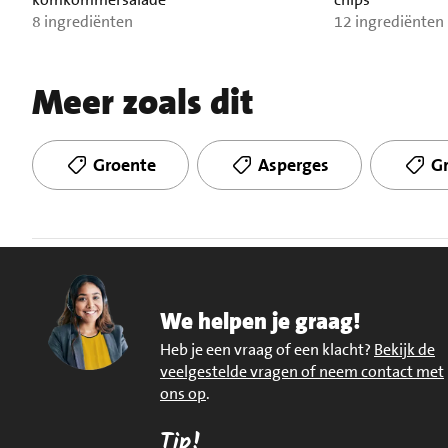
8 ingrediënten
12 ingrediënten
Meer zoals dit
Groente
Asperges
G
We helpen je graag!
Heb je een vraag of een klacht?
Bekijk de
veelgestelde vragen of neem contact met
ons op
.
Tip!