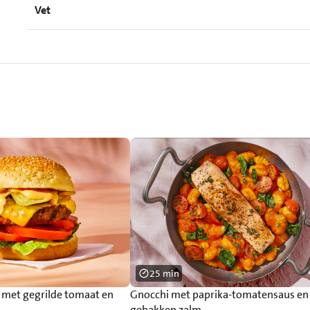
Vet
25 min
r met gegrilde tomaat en
Gnocchi met paprika-tomatensaus en
gebakken zalm