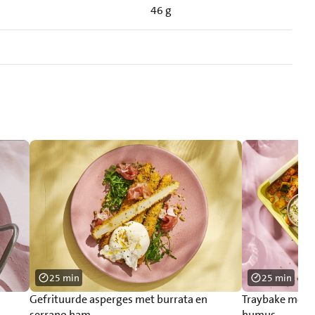
46 g
25 min
25 min
Gefrituurde asperges met burrata en
Traybake met 
serrano ham
humus