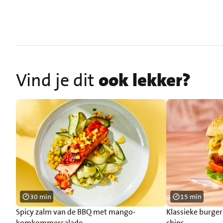
Vind je dit
ook lekker?
30 min
15 min
Spicy zalm van de BBQ met mango-
Klassieke burge
komkommersalade
chips