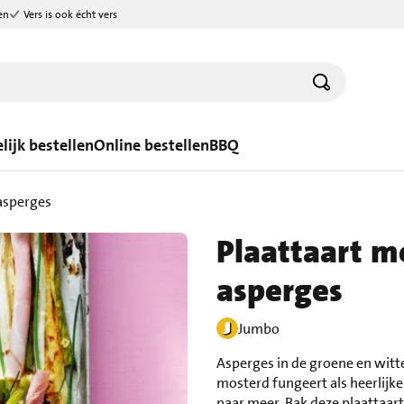
en
Vers is ook écht vers
lijk bestellen
Online bestellen
BBQ
 asperges
Plaattaart m
asperges
Jumbo
Asperges in de groene en witt
mosterd fungeert als heerlijke
naar meer. Bak deze plaattaart