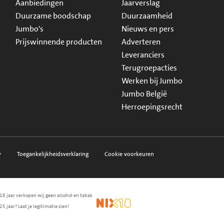
Aanbiedingen
Jaarverslag
Duurzame boodschap
Duurzaamheid
Jumbo's
Nieuws en pers
Prijswinnende producten
Adverteren
Leveranciers
Terugroepacties
Werken bij Jumbo
Jumbo België
Herroepingsrecht
y
Toegankelijkheidsverklaring
Cookie voorkeuren
18 jaar verkopen wij geen alcohol en tabak
en.nl
waarborg
NIX18
25 jaar? Laat je legitimatie zien!