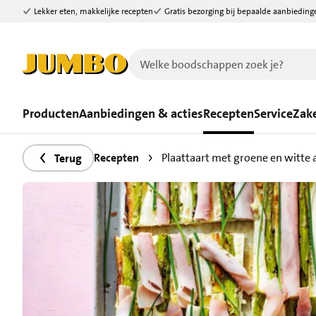
Lekker eten, makkelijke recepten
Gratis bezorging bij bepaalde aanbieding
Ga naar zoeken
Ga naar hoofdinhoud
Producten
Aanbiedingen & acties
Recepten
Service
Zake
Recepten
Plaattaart met groene en witte
Terug