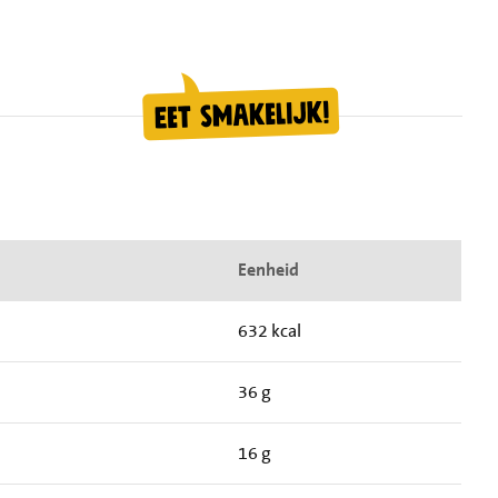
Eenheid
632 kcal
36 g
16 g