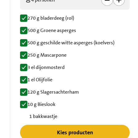
270 g bladerdeeg (rol)
500 g Groene asperges
500 g geschilde witte asperges (koelvers)
250 g Mascarpone
3 el dijonmosterd
1 el Olijfolie
120 g Slagersachterham
10 g Bieslook
1 bakkwastje
Kies producten