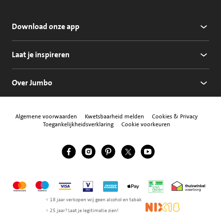
Download onze app
Laat je inspireren
Over Jumbo
Algemene voorwaarden
Kwetsbaarheid melden
Cookies & Privacy
Toegankelijkheidsverklaring
Cookie voorkeuren
Jumbo Facebook
Jumbo Instagram
Jumbo Pinterest
Jumbo Twitter
Jumbo YouTube
Volg ons
Mastercard
Maestro
Visa
Vpay
American Express
Apple Pay
Aanbiedersmedicijne
Thuiswinkel w
< 18 jaar verkopen wij geen alcohol en tabak
NIX18
< 25 jaar? Laat je legitimatie zien!