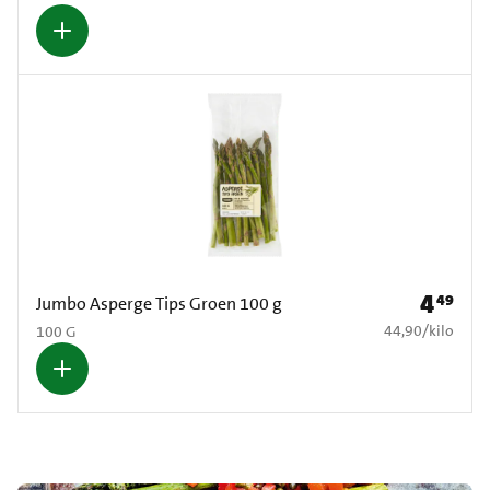
4
49
Prijs: € 4
Jumbo Asperge Tips Groen 100 g
€ 44,90 per kilo
44,90
/
kilo
100 G