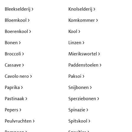
Bleekselderij
Knolselderij
Bloemkool
Komkommer
Boerenkool
Kool
Bonen
Linzen
Broccoli
Mierikswortel
Cassave
Paddenstoelen
Cavolo nero
Paksoi
Paprika
Snijbonen
Pastinaak
Sperziebonen
Pepers
Spinazie
Peulvruchten
Spitskool