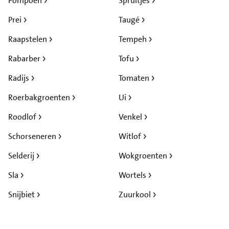
Pompoen
Spruitjes
Prei
Taugé
Raapstelen
Tempeh
Rabarber
Tofu
Radijs
Tomaten
Roerbakgroenten
Ui
Roodlof
Venkel
Schorseneren
Witlof
Selderij
Wokgroenten
Sla
Wortels
Snijbiet
Zuurkool