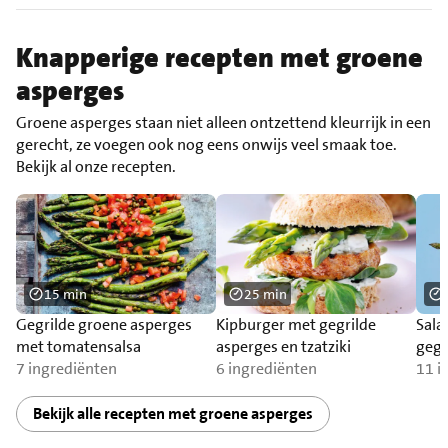
Knapperige recepten met groene
asperges
Groene asperges staan niet alleen ontzettend kleurrijk in een
gerecht, ze voegen ook nog eens onwijs veel smaak toe.
Bekijk al onze recepten.
15 min
25 min
Gegrilde groene asperges
Kipburger met gegrilde
Sala
met tomatensalsa
asperges en tzatziki
gegr
7 ingrediënten
6 ingrediënten
11 i
Bekijk alle recepten met groene asperges