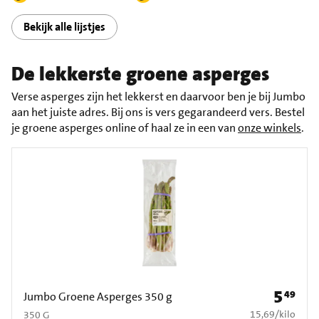
Bekijk alle lijstjes
De lekkerste groene asperges
Verse asperges zijn het lekkerst en daarvoor ben je bij Jumbo
aan het juiste adres. Bij ons is vers gegarandeerd vers. Bestel
je groene asperges online of haal ze in een van
onze winkels
.
5
49
Prijs: € 5
Jumbo Groene Asperges 350 g
€ 15,69 per kilo
15,69
/
kilo
350 G