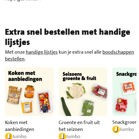
Extra snel bestellen met handige
lijstjes
Met onze
handige lijstjes
kun je extra snel alle
boodschappen
bestellen
.
Snackgroen
Koken met
Groente en fruit uit
aanbiedingen
het seizoen
Jumbo
Jumbo
Jumbo