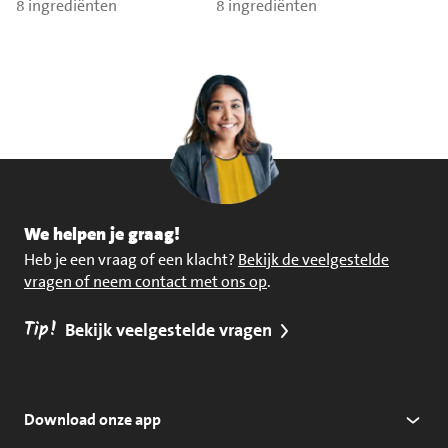
trostomaat
8 ingrediënten
bramen.
8 ingrediënten
We helpen je graag!
Heb je een vraag of een klacht?
Bekijk de veelgestelde
vragen of neem contact met ons op
.
Tip!
Bekijk veelgestelde vragen
Download onze app