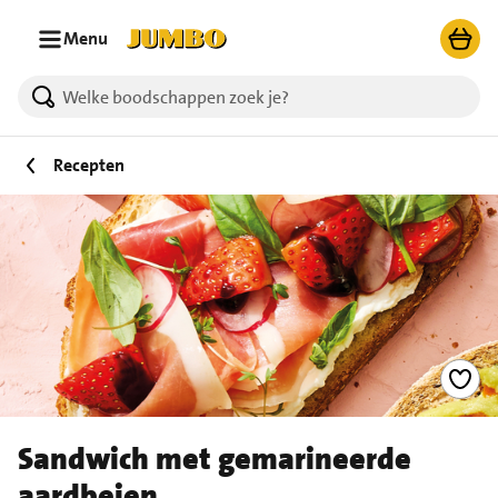
Ga naar zoeken
Ga naar hoofdinhoud
Menu
Recepten
Sandwich met gemarineerde
aardbeien