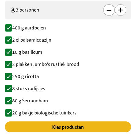
3 personen
400 g aardbeien
2 el balsamicoazijn
10 g basilicum
2 plakken Jumbo's rustiek brood
250 g ricotta
8 stuks radijsjes
80 g Serranoham
20 g bakje biologische tuinkers
Kies producten