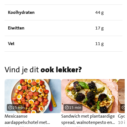
Koolhydraten
44 g
Eiwitten
17 g
Vet
11 g
Vind je dit
ook lekker?
25 min
15 min
Mexicaanse
Sandwich met plantaardige
Gyoz
aardappelschotel met
spread, walnotenpesto en
10 i