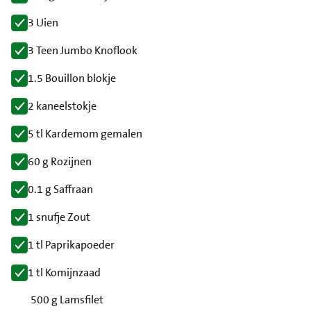
3 Uien
3 Teen Jumbo Knoflook
1.5 Bouillon blokje
2 kaneelstokje
5 tl Kardemom gemalen
60 g Rozijnen
0.1 g Saffraan
1 snufje Zout
1 tl Paprikapoeder
1 tl Komijnzaad
500 g Lamsfilet