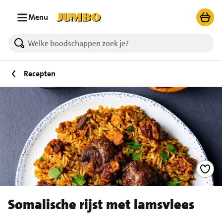
Ga naar zoeken
Ga naar hoofdinhoud
Menu
Recepten
Somalische rijst met lamsvlees