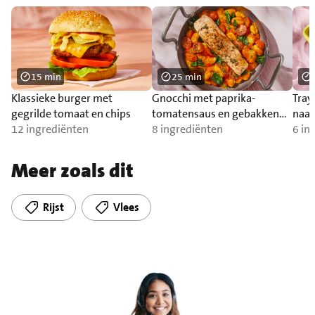
15 min
25 min
Klassieke burger met
Gnocchi met paprika-
Tray
gegrilde tomaat en chips
tomatensaus en gebakken
naa
12 ingrediënten
zalm
8 ingrediënten
6 in
Meer zoals dit
Rijst
Vlees