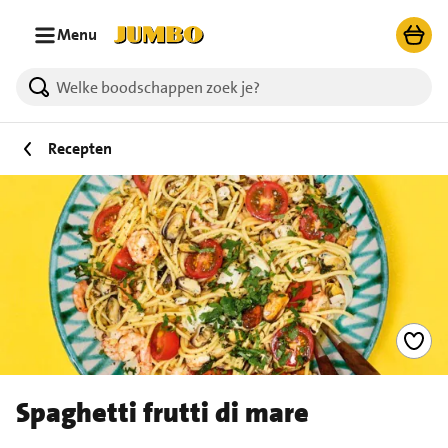
Ga naar zoeken
Ga naar hoofdinhoud
Menu
Recepten
Spaghetti frutti di mare