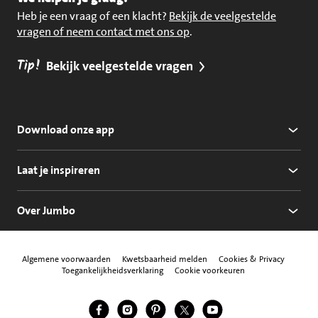
Heb je een vraag of een klacht?
Bekijk de veelgestelde
vragen of neem contact met ons op
.
Tip!
Bekijk veelgestelde vragen
Download onze app
Laat je inspireren
Over Jumbo
Algemene voorwaarden
Kwetsbaarheid melden
Cookies & Privacy
Toegankelijkheidsverklaring
Cookie voorkeuren
Jumbo Facebook
Jumbo Instagram
Jumbo Pinterest
Jumbo Twitter
Jumbo YouTube
Volg ons