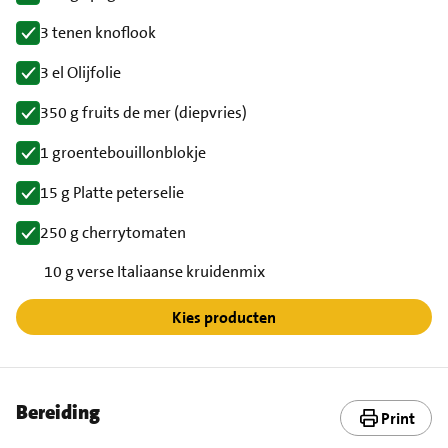
3 tenen knoflook
3 el Olijfolie
350 g fruits de mer (diepvries)
1 groentebouillonblokje
15 g Platte peterselie
250 g cherrytomaten
10 g verse Italiaanse kruidenmix
Kies producten
Bereiding
Print