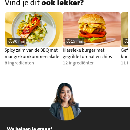
Vind je dit
ook lekker?
30 min
15 min
Spicy zalm van de BBQ met
Klassieke burger met
Gefr
mango-komkommersalade
gegrilde tomaat en chips
burr
8 ingrediënten
12 ingrediënten
11 i
We helpen je graag!