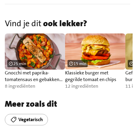
Vind je dit
ook lekker?
25 min
15 min
Gnocchi met paprika-
Klassieke burger met
Gefr
tomatensaus en gebakken
gegrilde tomaat en chips
burr
zalm
8 ingrediënten
12 ingrediënten
11 i
Meer zoals dit
Vegetarisch