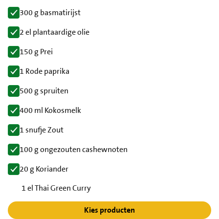
300 g basmatirijst
2 el plantaardige olie
150 g Prei
1 Rode paprika
500 g spruiten
400 ml Kokosmelk
1 snufje Zout
100 g ongezouten cashewnoten
20 g Koriander
1 el Thai Green Curry
Kies producten