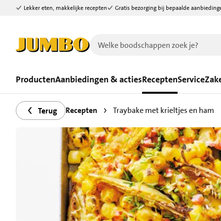
Lekker eten, makkelijke recepten
Gratis bezorging bij bepaalde aanbieding
Ga naar zoeken
Ga naar hoofdinhoud
Producten
Aanbiedingen & acties
Recepten
Service
Zake
Recepten
Traybake met krieltjes en ham
Terug