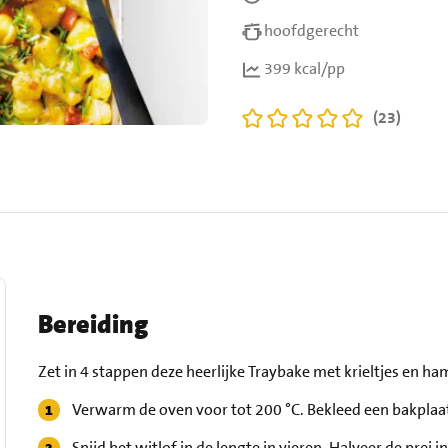
hoofdgerecht
399 kcal/pp
(23)
Bereiding
Zet in 4 stappen deze heerlijke Traybake met krieltjes en ham
Verwarm de oven voor tot 200 °C. Bekleed een bakplaa
Snijd het witlof in de lengte in vieren. Halveer de prei