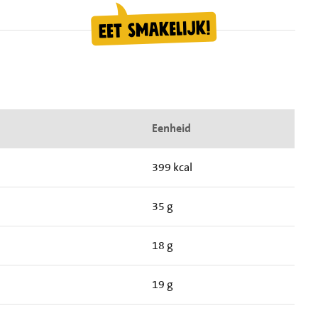
Eenheid
399 kcal
35 g
18 g
19 g