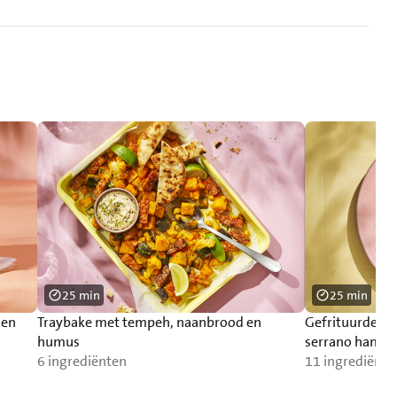
25 min
25 min
 en
Traybake met tempeh, naanbrood en
Gefrituurde as
humus
serrano ham
6 ingrediënten
11 ingrediënte