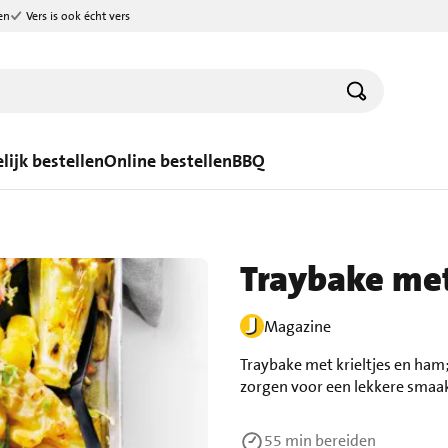
en
Vers is ook écht vers
lijk bestellen
Online bestellen
BBQ
Traybake met
Magazine
Traybake met krieltjes en ham
zorgen voor een lekkere smaak
55 min
bereiden