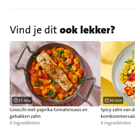
Vind je dit
ook lekker?
25 min
30 min
Gnocchi met paprika-tomatensaus en
Spicy zalm van 
gebakken zalm
komkommersal
8 ingrediënten
8 ingrediënten