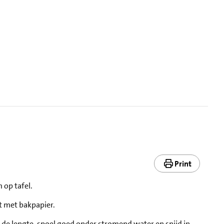
Print
 op tafel.
t met bakpapier.
 in de lengte, spoel goed onder stromend water en snijd in