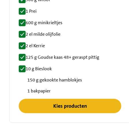
1 Prei
600 g minikrieltjes
2 el milde olijfolie
2 el Kerrie
125 g Goudse kaas 48+ geraspt pittig
10 g Bieslook
150 g gekookte hamblokjes
1 bakpapier
Kies producten