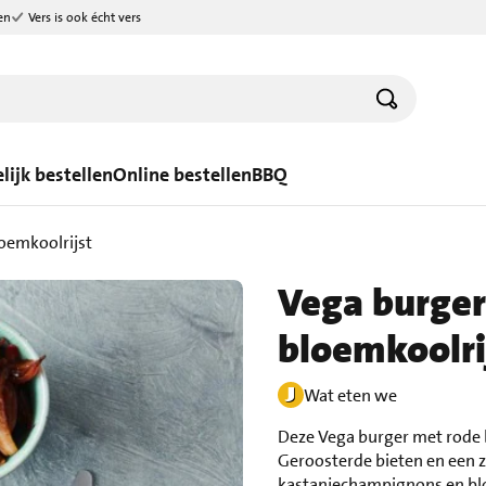
en
Vers is ook écht vers
lijk bestellen
Online bestellen
BBQ
loemkoolrijst
Vega burger
bloemkoolri
Wat eten we
Deze Vega burger met rode b
Geroosterde bieten en een 
kastanjechampignons en blo