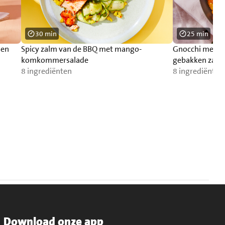
30 min
25 min
 en
Spicy zalm van de BBQ met mango-
Gnocchi met p
komkommersalade
gebakken zalm
8 ingrediënten
8 ingrediënten
Download onze app