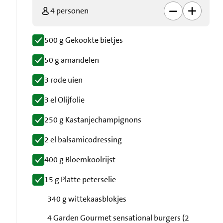
4 personen
500 g Gekookte bietjes
50 g amandelen
3 rode uien
3 el Olijfolie
250 g Kastanjechampignons
2 el balsamicodressing
400 g Bloemkoolrijst
15 g Platte peterselie
340 g wittekaasblokjes
4 Garden Gourmet sensational burgers (2