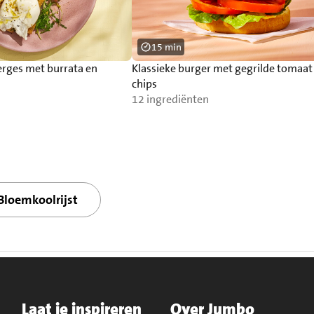
15 min
erges met burrata en
Klassieke burger met gegrilde tomaat
chips
12 ingrediënten
Bloemkoolrijst
Laat je inspireren
Over Jumbo