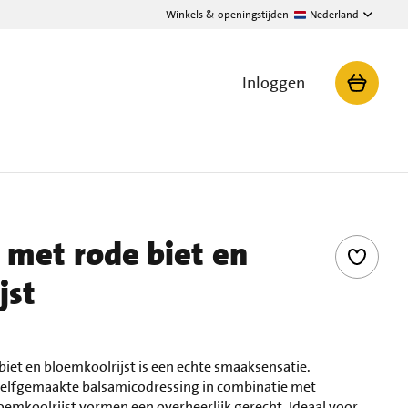
Winkels & openingstijden
Nederland
Inloggen
 met rode biet en
jst
iet en bloemkoolrijst is een echte smaaksensatie.
zelfgemaakte balsamicodressing in combinatie met
emkoolrijst vormen een overheerlijk gerecht. Ideaal voor