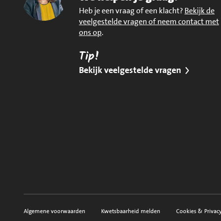
Heb je een vraag of een klacht?
Bekijk de
veelgestelde vragen of neem contact met
ons op
.
Tip!
Bekijk veelgestelde vragen
Algemene voorwaarden
Kwetsbaarheid melden
Cookies & Privac
Voorwaarden, privacy en sitemap