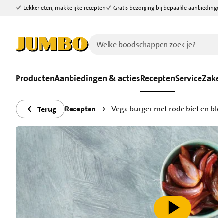
Lekker eten, makkelijke recepten
Gratis bezorging bij bepaalde aanbieding
Ga naar zoeken
Ga naar hoofdinhoud
Producten
Aanbiedingen & acties
Recepten
Service
Zake
Recepten
Vega burger met rode biet en b
Terug
speel video af