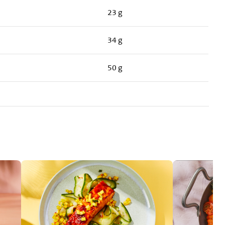
23 g
34 g
50 g