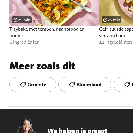
25 min
25 min
Traybake met tempeh, naanbrood en
Gefrituurde asp
humus
serrano ham
6 ingrediënten
11 ingrediënten
Meer zoals dit
Groente
Bloemkool
We helpen je graag!