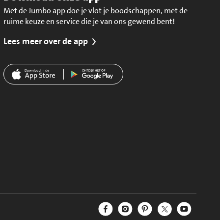
Met de Jumbo app doe je vlot je boodschappen, met de
ruime keuze en service die je van ons gewend bent!
Lees meer over de app
Jumbo Facebook
Jumbo Instagram
Jumbo Pinterest
Jumbo Twitter
Jumbo YouT
Volg ons