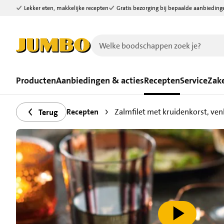
Lekker eten, makkelijke recepten
Gratis bezorging bij bepaalde aanbieding
Ga naar zoeken
Ga naar hoofdinhoud
Producten
Aanbiedingen & acties
Recepten
Service
Zake
Recepten
Zalmfilet met kruidenkorst, ve
Terug
speel video af