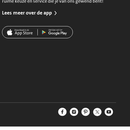
ruime keuze en service die je van ons gewend bent!
Lees meer over de app
Jumbo Facebook
Jumbo Instagram
Jumbo Pinterest
Jumbo Twitter
Jumbo YouT
Volg ons