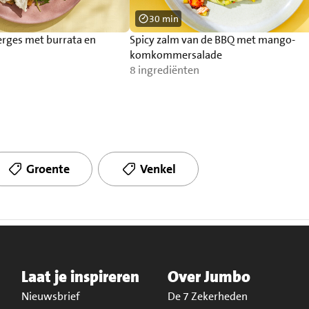
30 min
erges met burrata en
Spicy zalm van de BBQ met mango-
komkommersalade
8 ingrediënten
Groente
Venkel
Laat je inspireren
Over Jumbo
Nieuwsbrief
De 7 Zekerheden