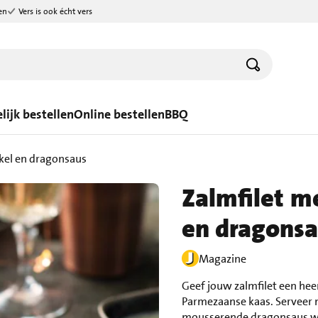
en
Vers is ook écht vers
lijk bestellen
Online bestellen
BBQ
nkel en dragonsaus
Zalmfilet m
en dragons
Magazine
Geef jouw zalmfilet een hee
Parmezaanse kaas. Serveer 
mousserende dragonsaus wor