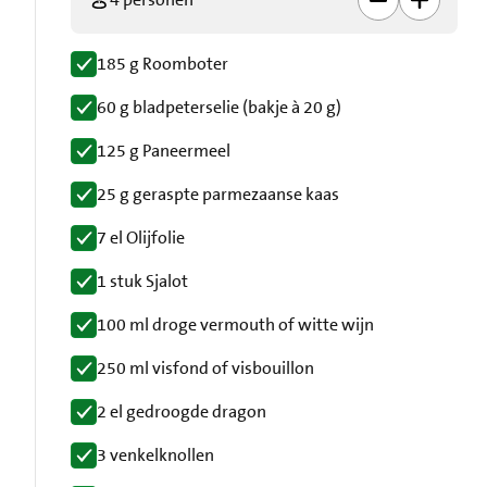
185 g Roomboter
60 g bladpeterselie (bakje à 20 g)
125 g Paneermeel
25 g geraspte parmezaanse kaas
7 el Olijfolie
1 stuk Sjalot
100 ml droge vermouth of witte wijn
250 ml visfond of visbouillon
2 el gedroogde dragon
3 venkelknollen