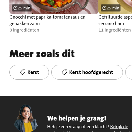
25 min
25 min
Gnocchi met paprika-tomatensaus en
Gefrituurde asp
gebakken zalm
serrano ham
8 ingrediënten
11 ingrediënten
Meer zoals dit
Kerst
Kerst hoofdgerecht
We helpen je graag!
Heb je een vraag of een klacht?
Bekijk de