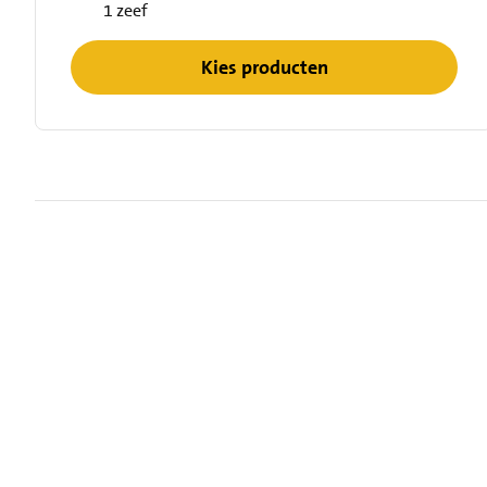
1 zeef
Kies producten