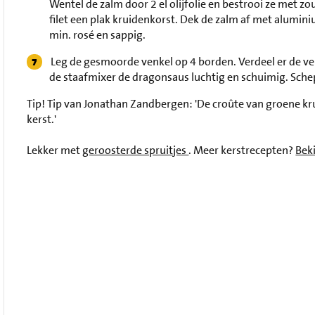
Wentel de zalm door 2 el olijfolie en bestrooi ze met zo
filet een plak kruidenkorst. Dek de zalm af met alumin
min. rosé en sappig.
Leg de gesmoorde venkel op 4 borden. Verdeel er de ven
de staafmixer de dragonsaus luchtig en schuimig. Schep
Tip!
Tip van Jonathan Zandbergen: 'De croûte van groene kr
kerst.'
Lekker met
geroosterde spruitjes
. Meer kerstrecepten?
Beki