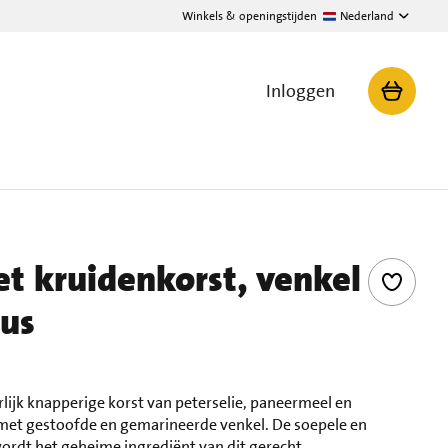
Winkels & openingstijden
Nederland
Inloggen
et kruidenkorst, venkel
aus
rlijk knapperige korst van peterselie, paneermeel en
met gestoofde en gemarineerde venkel. De soepele en
dt het geheime ingrediënt van dit gerecht.