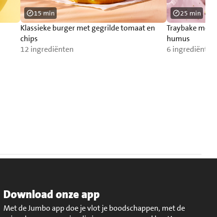
15 min
25 min
Klassieke burger met gegrilde tomaat en
Traybake met 
chips
humus
12 ingrediënten
6 ingrediënten
Download onze app
Met de Jumbo app doe je vlot je boodschappen, met de