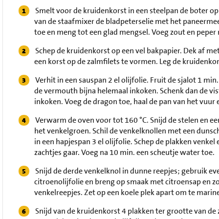
Smelt voor de kruidenkorst in een steelpan de boter o
van de staafmixer de bladpeterselie met het paneermeel
toe en meng tot een glad mengsel. Voeg zout en peper 
Schep de kruidenkorst op een vel bakpapier. Dek af me
een korst op de zalmfilets te vormen. Leg de kruidenko
Verhit in een sauspan 2 el olijfolie. Fruit de sjalot 1 
de vermouth bijna helemaal inkoken. Schenk dan de visf
inkoken. Voeg de dragon toe, haal de pan van het vuur e
Verwarm de oven voor tot 160 °C. Snijd de stelen en ee
het venkelgroen. Schil de venkelknollen met een dunschi
in een hapjespan 3 el olijfolie. Schep de plakken venkel
zachtjes gaar. Voeg na 10 min. een scheutje water toe.
Snijd de derde venkelknol in dunne reepjes; gebruik e
citroenolijfolie en breng op smaak met citroensap en z
venkelreepjes. Zet op een koele plek apart om te marin
Snijd van de kruidenkorst 4 plakken ter grootte van de z