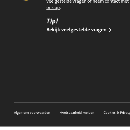
veelgestelde vragen of neem contact met
ons op
.
Tip!
Bekijk veelgestelde vragen
Algemene voorwaarden
Kwetsbaarheid melden
Cookies & Privac
Voorwaarden, privacy en sitemap