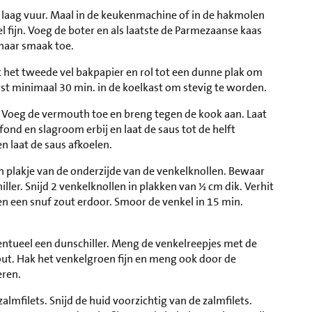
p laag vuur. Maal in de keukenmachine of in de hakmolen
 fijn. Voeg de boter en als laatste de Parmezaanse kaas
naar smaak toe.
t het tweede vel bakpapier en rol tot een dunne plak om
rst minimaal 30 min. in de koelkast om stevig te worden.
min. Voeg de vermouth toe en breng tegen de kook aan. Laat
ond en slagroom erbij en laat de saus tot de helft
n laat de saus afkoelen.
n plakje van de onderzijde van de venkelknollen. Bewaar
ller. Snijd 2 venkelknollen in plakken van ½ cm dik. Verhit
 en een snuf zout erdoor. Smoor de venkel in 15 min.
ventueel een dunschiller. Meng de venkelreepjes met de
out. Hak het venkelgroen fijn en meng ook door de
eren.
almfilets. Snijd de huid voorzichtig van de zalmfilets.