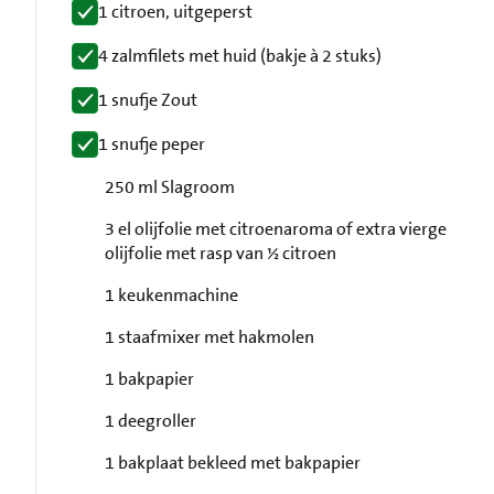
1 citroen, uitgeperst
4 zalmfilets met huid (bakje à 2 stuks)
1 snufje Zout
1 snufje peper
250 ml Slagroom
3 el olijfolie met citroenaroma of extra vierge
olijfolie met rasp van ½ citroen
1 keukenmachine
1 staafmixer met hakmolen
1 bakpapier
1 deegroller
1 bakplaat bekleed met bakpapier