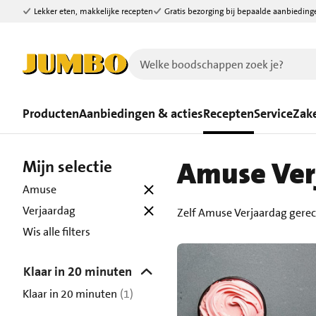
Lekker eten, makkelijke recepten
Gratis bezorging bij bepaalde aanbieding
Ga naar zoeken
Ga naar hoofdinhoud
Producten
Aanbiedingen & acties
Recepten
Service
Zake
Amuse Ver
Mijn selectie
Amuse
Verjaardag
Zelf Amuse Verjaardag gerec
Wis alle filters
Klaar in 20 minuten
Klaar in 20 minuten
(1)