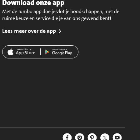
Download onze app
Met de Jumbo app doe je vlot je boodschappen, met de
ruime keuze en service die je van ons gewend bent!
Lees meer over de app
Jumbo Facebook
Jumbo Instagram
Jumbo Pinterest
Jumbo Twitter
Jumbo YouT
Volg ons