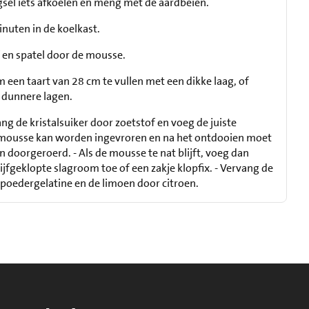
sel iets afkoelen en meng met de aardbeien.
nuten in de koelkast.
f en spatel door de mousse.
een taart van 28 cm te vullen met een dikke laag, of
s dunnere lagen.
ang de kristalsuiker door zoetstof en voeg de juiste
e mousse kan worden ingevroren en na het ontdooien moet
 doorgeroerd. - Als de mousse te nat blijft, voeg dan
tijfgeklopte slagroom toe of een zakje klopfix. - Vervang de
 poedergelatine en de limoen door citroen.