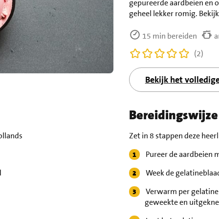
gepureerde aardbeien en 
geheel lekker romig. Bekijk
15 min bereiden
a
(2)
Bekijk het volledig
Bereidingswijze
ollands
Zet in 8 stappen deze heer
Pureer de aardbeien m
d
Week de gelatineblaad
Verwarm per gelatineb
geweekte en uitgeknep