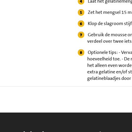
Laat het gelatinemeng
Zet het mengsel 15 mi
Klop de slagroom stij
Gebruik de mousse om 
verdeel over twee iet
Optionele tips: - Verv
hoeveelheid toe. - D
het alleen even worden
extra gelatine en/of s
gelatineblaadjes door