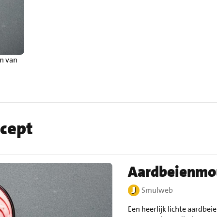
n van
ecept
Aardbeienmou
Smulweb
Een heerlijk lichte aardbe