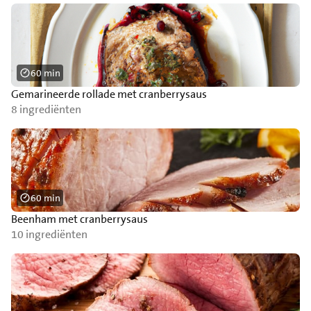
60 min
Gemarineerde rollade met cranberrysaus
8 ingrediënten
60 min
Beenham met cranberrysaus
10 ingrediënten