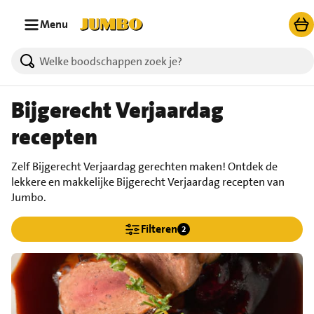
Ga naar zoeken
Ga naar hoofdinhoud
Menu
Bijgerecht Verjaardag
recepten
Zelf Bijgerecht Verjaardag gerechten maken! Ontdek de
lekkere en makkelijke Bijgerecht Verjaardag recepten van
Jumbo.
Filteren
2