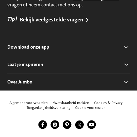
vragen of neem contact met ons op
.
Tip!
Bekijk veelgestelde vragen
Download onze app
Laat je inspireren
Over Jumbo
Algemene voorwaarden
Kwetsbaarheid melden
Cookies & Privacy
Toegankelijkheidsverklaring
Cookie voorkeuren
Jumbo Facebook
Jumbo Instagram
Jumbo Pinterest
Jumbo Twitter
Jumbo YouTube
Volg ons