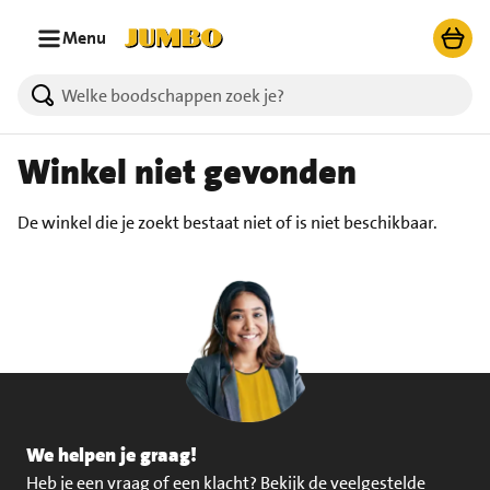
Ga naar zoeken
Ga naar hoofdinhoud
Menu
Winkel niet gevonden
De winkel die je zoekt bestaat niet of is niet beschikbaar.
We helpen je graag!
Heb je een vraag of een klacht?
Bekijk de veelgestelde