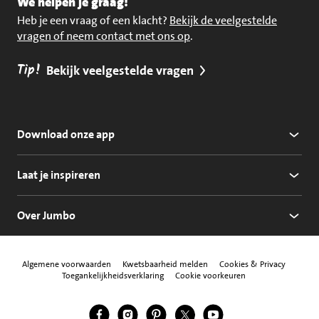
We helpen je graag!
Heb je een vraag of een klacht?
Bekijk de veelgestelde
vragen of neem contact met ons op
.
Tip!
Bekijk veelgestelde vragen
Download onze app
Laat je inspireren
Over Jumbo
Algemene voorwaarden
Kwetsbaarheid melden
Cookies & Privacy
Toegankelijkheidsverklaring
Cookie voorkeuren
Jumbo Facebook
Jumbo Instagram
Jumbo Pinterest
Jumbo Twitter
Jumbo YouTube
Volg ons