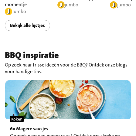
momentje
jumbo
jumbo
Jumbo
Bekijk alle lijstjes
BBQ inspiratie
Op zoek naar frisse ideeën voor de BBQ? Ontdek onze blogs
voor handige tips.
Koken
6x Magere sausjes
Op zoek naar een mager saus? Ontdek deze slanke en