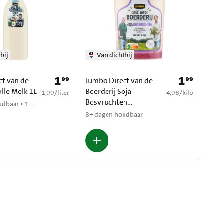
bij
Van dichtbij
1
1
99
99
Prijs: € 1,99
Prijs: € 1,99
ct van de
Jumbo Direct van de
olle Melk 1L
Boerderij Soja
€ 1,99 per liter
€ 4,98 per kilo
1,99
/
liter
4,98
/
kilo
Bosvruchten
dbaar • 1 L
Plantaardig Alternatief
8+ dagen houdbaar
400 g