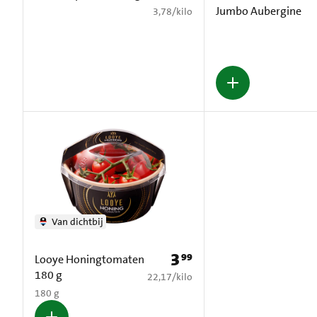
Jumbo Aubergine
€ 3,78 per kilo
3,78
/
kilo
Van dichtbij
3
99
Prijs: € 3,99
Looye Honingtomaten
180 g
€ 22,17 per kilo
22,17
/
kilo
180 g