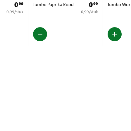
0
0
99
99
Prijs: € 0,99
Prijs: € 0,99
Jumbo Paprika Rood
Jumbo Wort
€ 0,99 per stuk
€ 0,99 per stuk
0,99
/
stuk
0,99
/
stuk