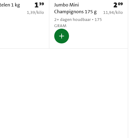
1
2
39
09
Prijs: € 1,39
Prijs: € 2,09
elen 1 kg
Jumbo Mini
Champignons 175 g
€ 1,39 per kilo
€ 11,94 per kilo
1,39
/
kilo
11,94
/
kilo
2+ dagen houdbaar • 175
GRAM