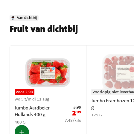
Fruit van dichtbij
voor 2,99
Voorlopig niet leverba
wo 5 t/m di 11 aug
Jumbo Frambozen 1
Oude prijs: € 3,99
g
3,99
Jumbo Aardbeien
2
99
Nieuwe prijs: € 2,99
Hollands 400 g
125 G
€ 7,48 per kilo
7,48
/
kilo
400 G