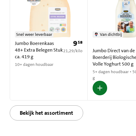
Snel weer leverbaar
Van dichtbij
9
58
Prijs: € 9,58
Jumbo Boerenkaas
48+ Extra Belegen Stuk
Jumbo Direct van de
€ 21,29 per kilo
21,29
/
kilo
ca. 419 g
Boerderij Biologisch
Volle Yoghurt 500 g
10+ dagen houdbaar
5+ dagen houdbaar • 5
g
Bekijk het assortiment