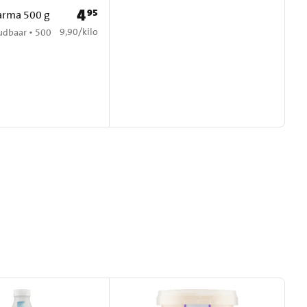
4
95
Prijs: € 4,95
arma 500 g
€ 9,90 per kilo
9,90
/
kilo
udbaar • 500