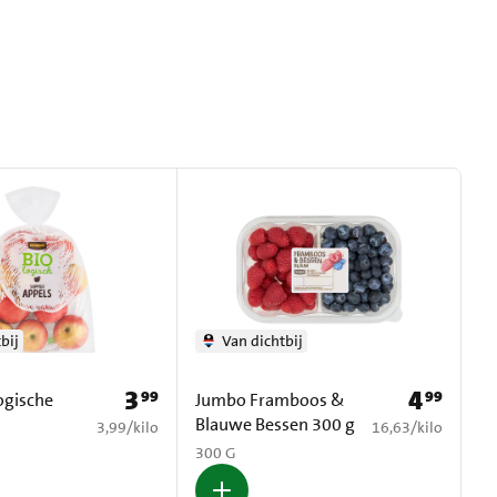
bij
Van dichtbij
3
4
99
99
Prijs: € 3,99
Prijs: € 4,99
ogische
Jumbo Framboos &
Blauwe Bessen 300 g
€ 3,99 per kilo
€ 16,63 per kilo
3,99
/
kilo
16,63
/
kilo
300 G