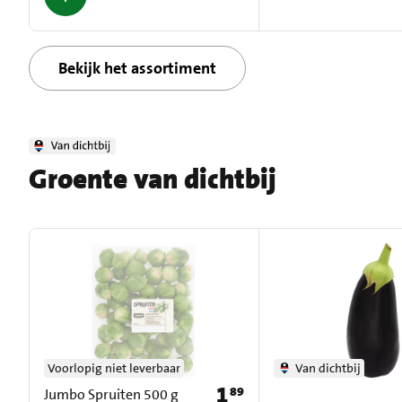
Bekijk het assortiment
Groente van dichtbij
Voorlopig niet leverbaar
Van dichtbij
1
89
Prijs: € 1,89
Jumbo Spruiten 500 g