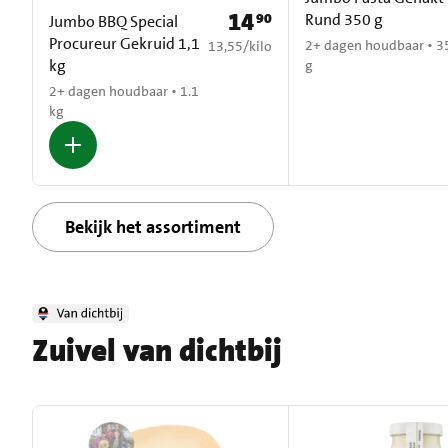
14
90
Rund 350 g
Prijs: € 14,90
Jumbo BBQ Special
Procureur Gekruid 1,1
€ 13,55 per kilo
2+ dagen houdbaar • 3
13,55
/
kilo
kg
g
2+ dagen houdbaar • 1.1
kg
Bekijk het assortiment
Zuivel van dichtbij