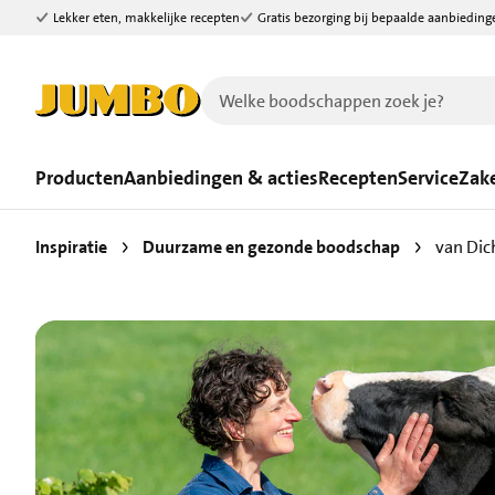
Lekker eten, makkelijke recepten
Gratis bezorging bij bepaalde aanbieding
Ga naar zoeken
Ga naar hoofdinhoud
Producten
Aanbiedingen & acties
Recepten
Service
Zake
Inspiratie
Duurzame en gezonde boodschap
van Dic