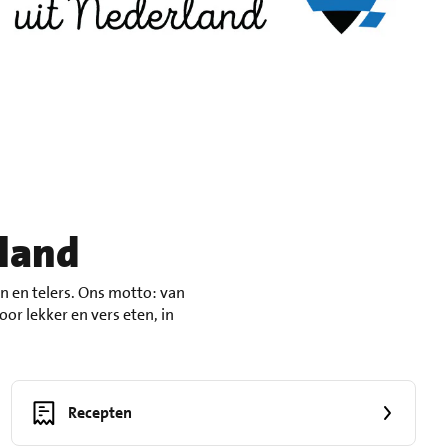
rland
 en telers. Ons motto: van
or lekker en vers eten, in
Recepten