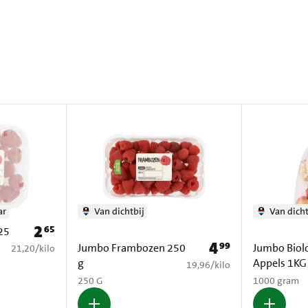
ar
Van dichtbij
Van dicht
2
65
Prijs: € 2,65
25
4
99
Prijs: € 4,99
Jumbo Frambozen 250
Jumbo Biol
€ 21,20 per kilo
21,20
/
kilo
g
Appels 1KG
€ 19,96 per kilo
19,96
/
kilo
250 G
1000 gram