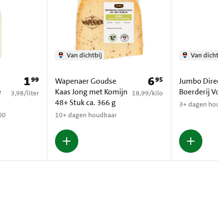
Van dichtbij
Van dicht
1
6
99
95
Prijs: € 1,99
Prijs: € 6,95
Wapenaer Goudse
Jumbo Dire
e
Kaas Jong met Komijn
Boerderij V
€ 3,98 per liter
€ 18,99 per kilo
3,98
/
liter
18,99
/
kilo
48+ Stuk ca. 366 g
3+ dagen hou
00
10+ dagen houdbaar