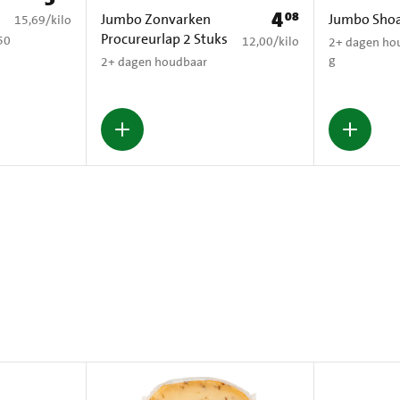
4
08
Prijs: € 4,08
Jumbo Zonvarken
Jumbo Sho
€ 15,69 per kilo
15,69
/
kilo
Procureurlap 2 Stuks
50
€ 12,00 per kilo
12,00
/
kilo
2+ dagen ho
g
2+ dagen houdbaar