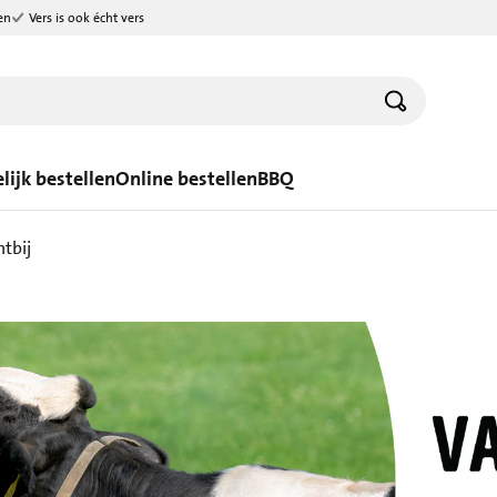
en
Vers is ook écht vers
lijk bestellen
Online bestellen
BBQ
htbij