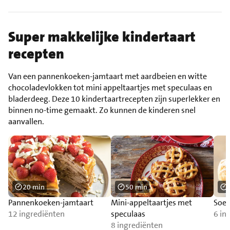
Super makkelijke kindertaart
recepten
Van een pannenkoeken-jamtaart met aardbeien en witte
chocoladevlokken tot mini appeltaartjes met speculaas en
bladerdeeg. Deze 10 kindertaartrecepten zijn superlekker en
binnen no-time gemaakt. Zo kunnen de kinderen snel
aanvallen.
20 min
50 min
Pannenkoeken-jamtaart
Mini-appeltaartjes met
Soes
12 ingrediënten
speculaas
6 in
8 ingrediënten