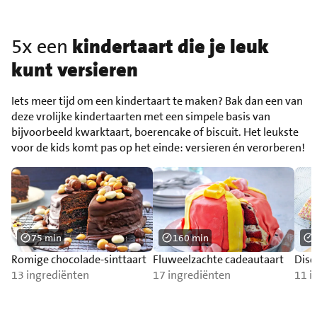
5x een
kindertaart die je leuk
kunt versieren
Iets meer tijd om een kindertaart te maken? Bak dan een van
deze vrolijke kindertaarten met een simpele basis van
bijvoorbeeld kwarktaart, boerencake of biscuit. Het leukste
voor de kids komt pas op het einde: versieren én verorberen!
75 min
160 min
Romige chocolade-sinttaart
Fluweelzachte cadeautaart
Disc
13 ingrediënten
17 ingrediënten
11 i