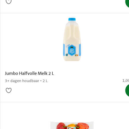
Jumbo Halfvolle Melk 2 L
€ 1,
1,0
3+ dagen houdbaar • 2 L