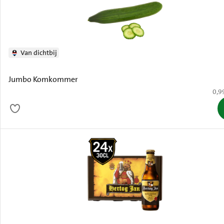
Van dichtbij
Jumbo Komkommer
€ 0,
0,9