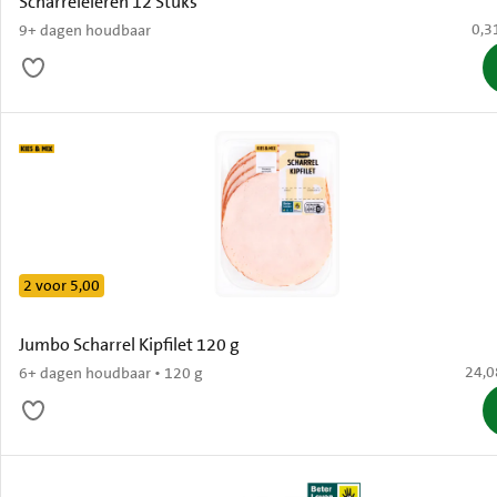
Scharreleieren 12 Stuks
€ 0,
0,3
9+ dagen houdbaar
2 voor 5,00
Jumbo Scharrel Kipfilet 120 g
€ 24,
24,0
6+ dagen houdbaar • 120 g