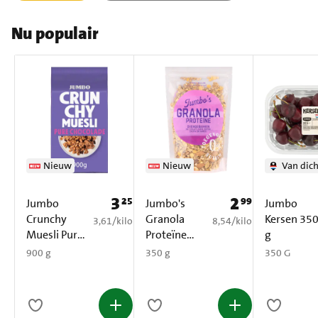
Nu populair
Nieuw
Nieuw
Van dich
3
2
25
99
Prijs: € 3,25
Prijs: € 2,99
Jumbo
Jumbo's
Jumbo
Crunchy
Granola
Kersen 35
€ 3,61 per kilo
€ 8,54 per kilo
3,61
/
kilo
8,54
/
kilo
Muesli Pure
Proteïne
g
Chocolade
350 g
900 g
350 g
350 G
900 g