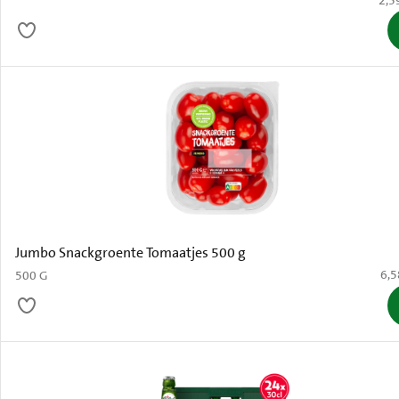
2,5
Jumbo Snackgroente Tomaatjes 500 g
€ 6
6,5
500 G