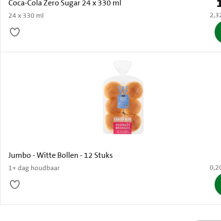
P
Coca-Cola Zero Sugar 24 x 330 ml
€ 2,
2,3
24 x 330 ml
Jumbo - Witte Bollen - 12 Stuks
€ 0,
0,2
1+ dag houdbaar