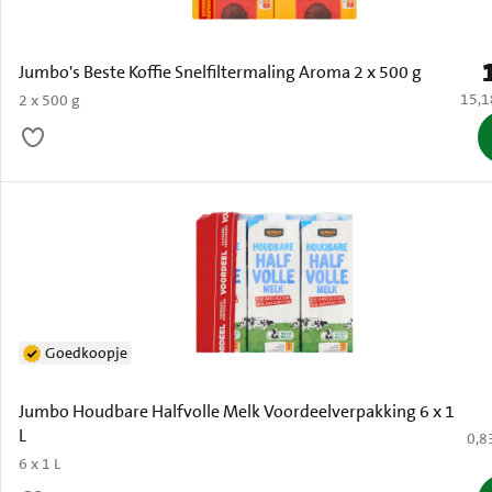
P
Jumbo's Beste Koffie Snelfiltermaling Aroma 2 x 500 g
€ 15,
15,1
2 x 500 g
Goedkoopje
Jumbo Houdbare Halfvolle Melk Voordeelverpakking 6 x 1
L
€ 0,
0,8
6 x 1 L