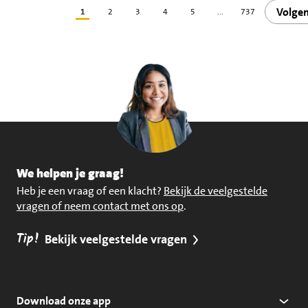
Volge
1
2
3
4
5
...
737
We helpen je graag!
Heb je een vraag of een klacht?
Bekijk de veelgestelde
vragen of neem contact met ons op
.
Tip!
Bekijk veelgestelde vragen
Download onze app