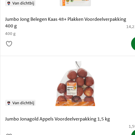
Van dichtbij
Jumbo Jong Belegen Kaas 48+ Plakken Voordeelverpakking
400 g
€ 14,
14,2
400 g
Van dichtbij
Jumbo Jonagold Appels Voordeelverpakking 1,5 kg
€ 1
1,5