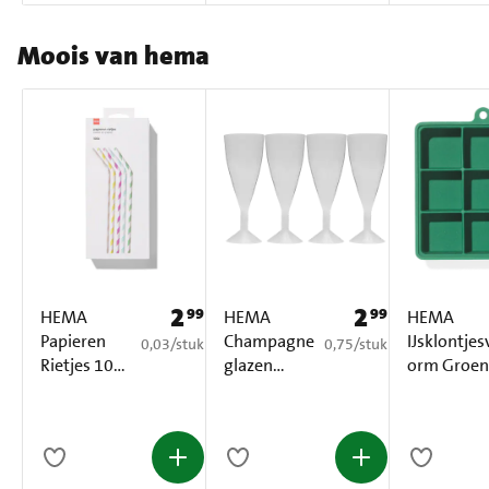
Moois van hema
2
2
99
99
Prijs: € 2,99
Prijs: € 2,99
HEMA
HEMA
HEMA
Papieren
Champagne
IJsklontjes
€ 0,03 per stuk
€ 0,75 per stuk
0,03
/
stuk
0,75
/
stuk
Rietjes 100
glazen
orm Groen
Stuks
Herbruikbaa
1 Stuk
r 4 Stuks