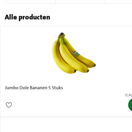
Alle producten
Jumbo Dole Bananen 5 Stuks
€ 0,
0,4