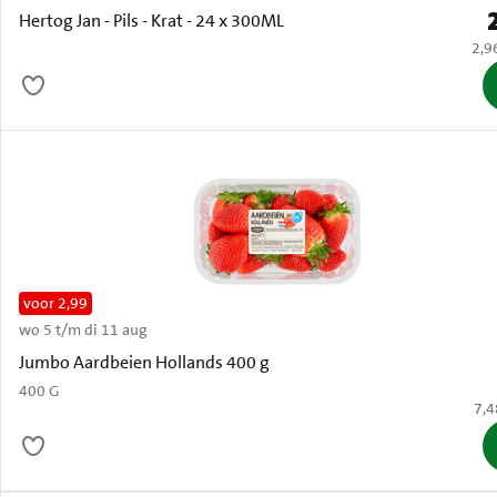
P
Hertog Jan - Pils - Krat - 24 x 300ML
€ 2,
2,9
voor 2,99
wo 5 t/m di 11 aug
Oud
Jumbo Aardbeien Hollands 400 g
400 G
€ 7
7,4