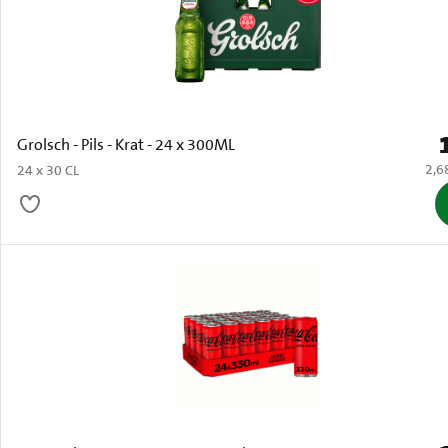
P
Grolsch - Pils - Krat - 24 x 300ML
€ 2,
2,6
24 x 30 CL