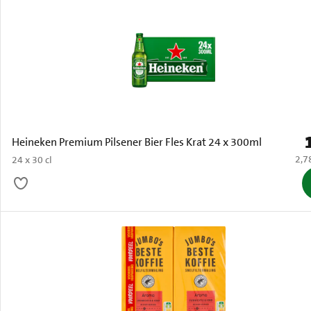
P
Heineken Premium Pilsener Bier Fles Krat 24 x 300ml
€ 2,
2,7
24 x 30 cl