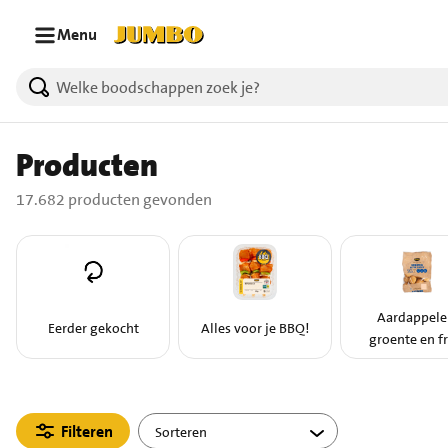
Ga naar zoeken
Ga naar hoofdinhoud
Menu
17682 producten gevonden.
Producten
17.682 producten gevonden
Aardappele
Eerder gekocht
Alles voor je BBQ!
groente en fr
Filteren