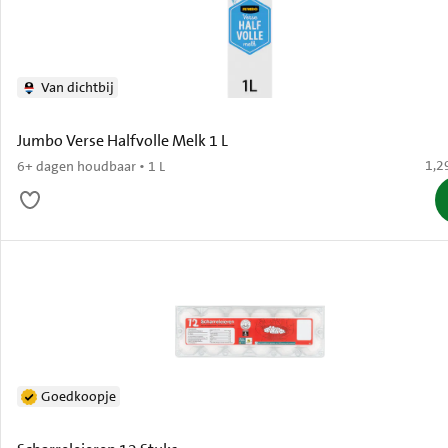
Van dichtbij
Jumbo Verse Halfvolle Melk 1 L
€ 1,
1,2
6+ dagen houdbaar • 1 L
Goedkoopje