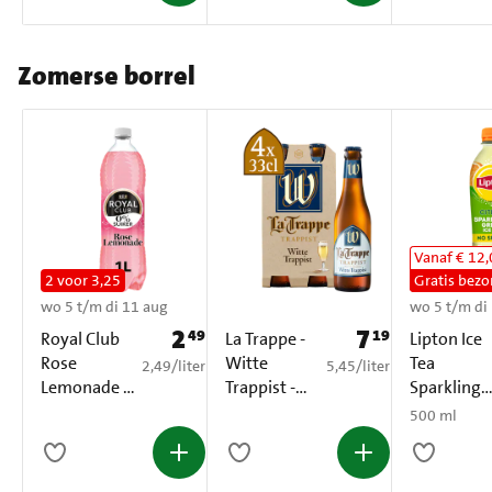
Zomerse borrel
Vanaf € 12
2 voor 3,25
Gratis bezo
wo 5 t/m di 11 aug
wo 5 t/m di
2
7
49
19
Prijs: € 2,49
Prijs: € 7,19
Royal Club
La Trappe -
Lipton Ice
Rose
Witte
Tea
€ 2,49 per liter
€ 5,45 per liter
2,49
/
liter
5,45
/
liter
Lemonade 0
Trappist -
Sparkling
% Suiker PET
Fles - 4 x
Green Citr
500 ml
1 L
330ML
No Sugar
500 ml