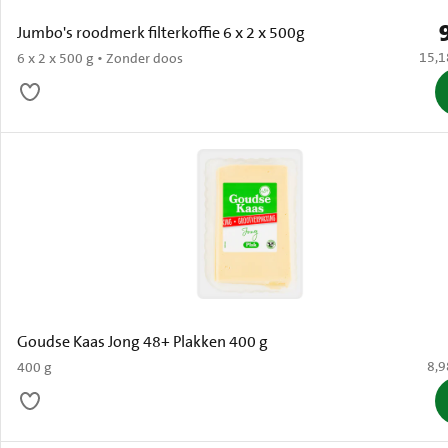
P
Jumbo's roodmerk filterkoffie 6 x 2 x 500g
€ 15,
15,1
6 x 2 x 500 g • Zonder doos
Goudse Kaas Jong 48+ Plakken 400 g
€ 8
8,9
400 g