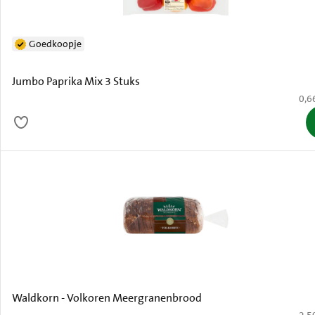
Goedkoopje
Jumbo Paprika Mix 3 Stuks
€ 0,
0,6
Waldkorn - Volkoren Meergranenbrood
€ 2,