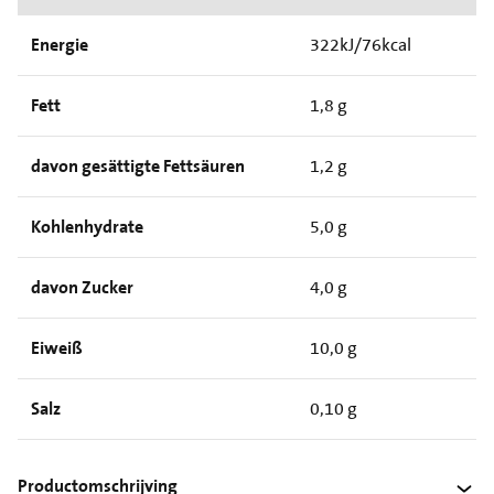
Energie
322kJ/76kcal
Fett
1,8 g
davon gesättigte Fettsäuren
1,2 g
Kohlenhydrate
5,0 g
davon Zucker
4,0 g
Eiweiß
10,0 g
Salz
0,10 g
Productomschrijving