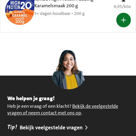
Karamelsmaak 200 g
€ 6,95 per k
6,95
/
kilo
5+ dagen houdbaar • 200 g
We helpen je graag!
Heb je een vraag of een klacht?
Bekijk de veelgestelde
vragen of neem contact met ons op
.
Tip!
Bekijk veelgestelde vragen