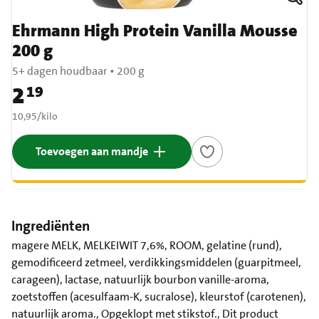
Ehrmann High Protein Vanilla Mousse
200 g
5+ dagen houdbaar
•
200 g
2
19
Prijs: € 2,19
€ 10,95 per kilo
10,95
/
kilo
Toevoegen aan mandje
Ingrediënten
magere MELK, MELKEIWIT 7,6%, ROOM, gelatine (rund),
gemodificeerd zetmeel, verdikkingsmiddelen (guarpitmeel,
carageen), lactase, natuurlijk bourbon vanille-aroma,
zoetstoffen (acesulfaam-K, sucralose), kleurstof (carotenen),
natuurlijk aroma., Opgeklopt met stikstof., Dit product