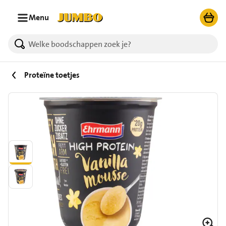
Ga naar zoeken
Ga naar hoofdinhoud
Menu
Proteïne toetjes