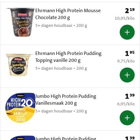
2
19
Prijs: 
Ehrmann High Protein Mousse
Chocolate 200 g
€ 10,95 per k
10,95
/
kilo
5+ dagen houdbaar • 200 g
1
95
Prijs: 
Ehrmann High Protein Pudding
Topping vanille 200 g
€ 9,75 per k
9,75
/
kilo
5+ dagen houdbaar • 200 g
1
39
Prijs: 
Jumbo High Protein Pudding
Vanillesmaak 200 g
€ 6,95 per k
6,95
/
kilo
5+ dagen houdbaar • 200 g
1
39
Prijs: 
Jumbo High Protein Pudding