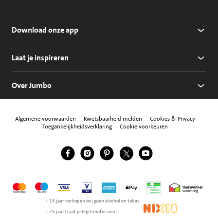
Download onze app
Laat je inspireren
Over Jumbo
Algemene voorwaarden
Kwetsbaarheid melden
Cookies & Privacy
Toegankelijkheidsverklaring
Cookie voorkeuren
Jumbo Facebook
Jumbo Instagram
Jumbo Pinterest
Jumbo Twitter
Jumbo YouTube
Volg ons
Mastercard
Maestro
Visa
Vpay
American Express
Apple Pay
Aanbiedersmedicijne
Thuiswinkel w
< 18 jaar verkopen wij geen alcohol en tabak
NIX18
< 25 jaar? Laat je legitimatie zien!