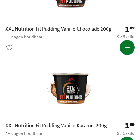
1
89
Prijs: 
XXL Nutrition Fit Pudding Vanille-Chocolade 200g
€ 9,45 per k
9,45
/
kilo
5+ dagen houdbaar
1
89
Prijs: 
XXL Nutrition Fit Pudding Vanille-Karamel 200g
€ 9,45 per k
9,45
/
kilo
5+ dagen houdbaar