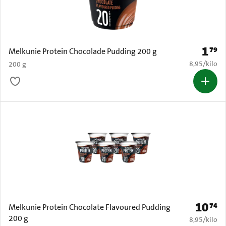
1
79
Prijs: 
Melkunie Protein Chocolade Pudding 200 g
€ 8,95 per k
8,95
/
kilo
200 g
10
74
Prijs: € 
Melkunie Protein Chocolate Flavoured Pudding
200 g
€ 8,95 per k
8,95
/
kilo