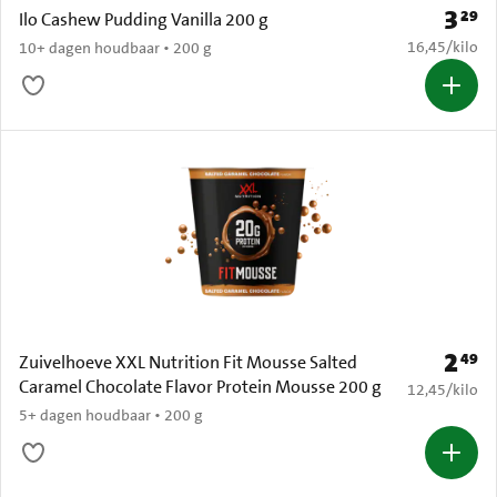
3
29
Prijs: 
Ilo Cashew Pudding Vanilla 200 g
€ 16,45 per k
16,45
/
kilo
10+ dagen houdbaar • 200 g
2
49
Prijs: 
Zuivelhoeve XXL Nutrition Fit Mousse Salted
Caramel Chocolate Flavor Protein Mousse 200 g
€ 12,45 per k
12,45
/
kilo
5+ dagen houdbaar • 200 g