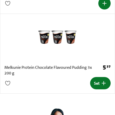
5
37
Prijs: 
Melkunie Protein Chocolate Flavoured Pudding 3x
200 g
Set
Set toev