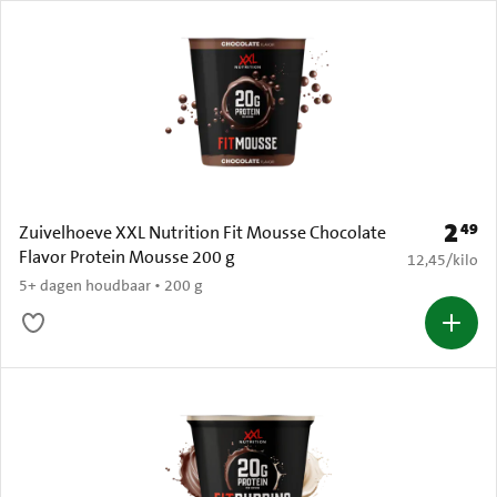
2
49
Prijs: 
Zuivelhoeve XXL Nutrition Fit Mousse Chocolate
Flavor Protein Mousse 200 g
€ 12,45 per k
12,45
/
kilo
5+ dagen houdbaar • 200 g