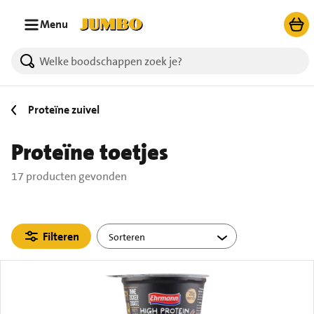
Ga naar zoeken
Ga naar hoofdinhoud
Menu
17 producten gevonden.
Proteïne zuivel
Proteïne toetjes
17 producten gevonden
Filteren