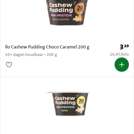
3
29
Prijs: 
Ilo Cashew Pudding Choco Caramel 200 g
€ 16,45 per k
16,45
/
kilo
10+ dagen houdbaar • 200 g