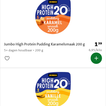
1
39
Prijs: 
Jumbo High Protein Pudding Karamelsmaak 200 g
€ 6,95 per k
6,95
/
kilo
5+ dagen houdbaar • 200 g