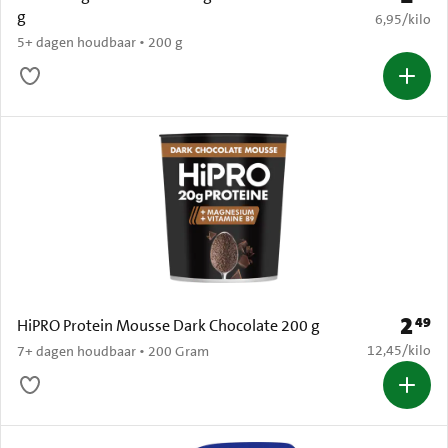
g
€ 6,95 per k
6,95
/
kilo
5+ dagen houdbaar • 200 g
2
49
Prijs: 
HiPRO Protein Mousse Dark Chocolate 200 g
€ 12,45 per k
12,45
/
kilo
7+ dagen houdbaar • 200 Gram