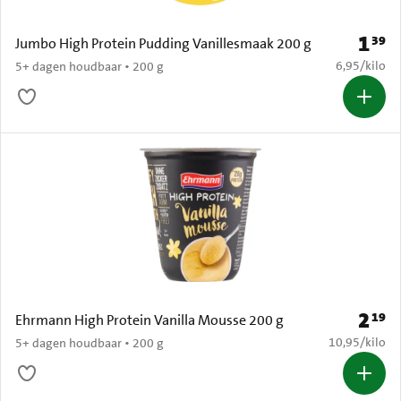
1
39
Prijs: 
Jumbo High Protein Pudding Vanillesmaak 200 g
€ 6,95 per k
6,95
/
kilo
5+ dagen houdbaar • 200 g
2
19
Prijs: 
Ehrmann High Protein Vanilla Mousse 200 g
€ 10,95 per k
10,95
/
kilo
5+ dagen houdbaar • 200 g