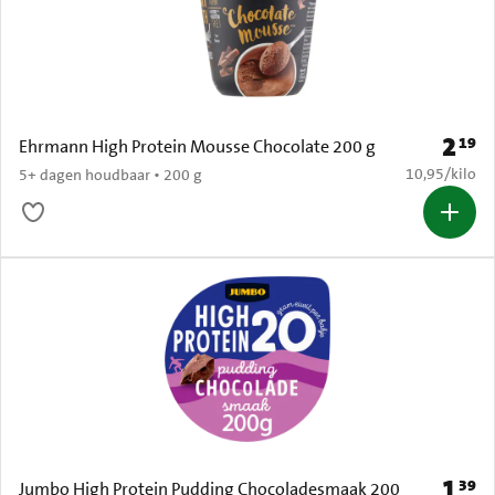
2
19
Prijs: 
Ehrmann High Protein Mousse Chocolate 200 g
€ 10,95 per k
10,95
/
kilo
5+ dagen houdbaar • 200 g
1
39
Prijs: 
Jumbo High Protein Pudding Chocoladesmaak 200