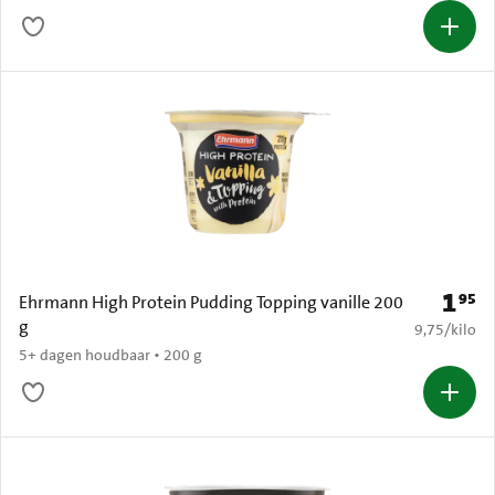
1
95
Prijs: 
Ehrmann High Protein Pudding Topping vanille 200
g
€ 9,75 per k
9,75
/
kilo
5+ dagen houdbaar • 200 g