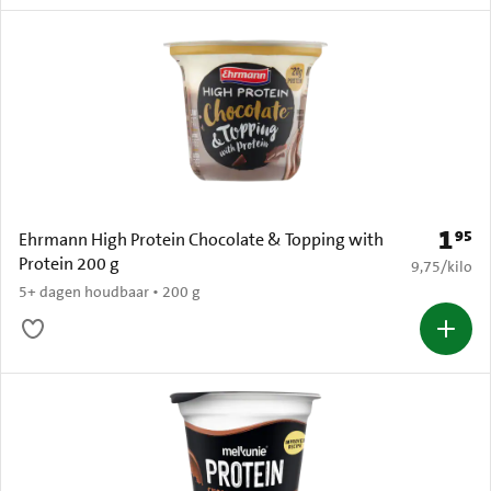
1
95
Prijs: 
Ehrmann High Protein Chocolate & Topping with
Protein 200 g
€ 9,75 per k
9,75
/
kilo
5+ dagen houdbaar • 200 g