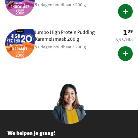
5+ dagen houdbaar • 200 g
1
39
Prijs: 
Jumbo High Protein Pudding
Karamelsmaak 200 g
€ 6,95 per k
6,95
/
kilo
5+ dagen houdbaar • 200 g
We helpen je graag!