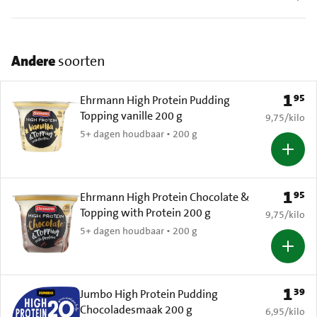
Andere
soorten
1
95
Prijs: 
Ehrmann High Protein Pudding
Topping vanille 200 g
€ 9,75 per k
9,75
/
kilo
5+ dagen houdbaar • 200 g
1
95
Prijs: 
Ehrmann High Protein Chocolate &
Topping with Protein 200 g
€ 9,75 per k
9,75
/
kilo
5+ dagen houdbaar • 200 g
1
39
Prijs: 
Jumbo High Protein Pudding
Chocoladesmaak 200 g
€ 6,95 per k
6,95
/
kilo