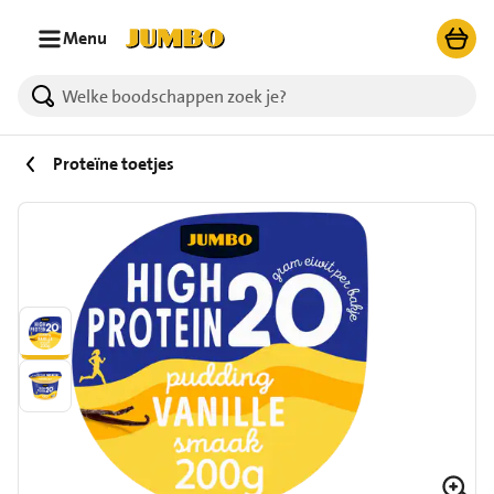
Ga naar zoeken
Ga naar hoofdinhoud
Menu
Proteïne toetjes