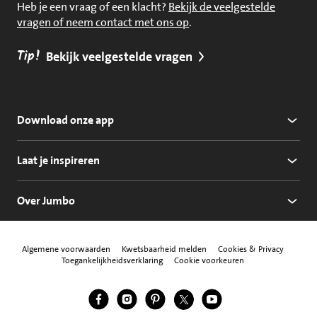
Heb je een vraag of een klacht?
Bekijk de veelgestelde
vragen of neem contact met ons op
.
Tip!
Bekijk veelgestelde vragen
Download onze app
Laat je inspireren
Over Jumbo
Algemene voorwaarden
Kwetsbaarheid melden
Cookies & Privacy
Toegankelijkheidsverklaring
Cookie voorkeuren
Jumbo Facebook
Jumbo Instagram
Jumbo Pinterest
Jumbo Twitter
Jumbo YouTube
Volg ons