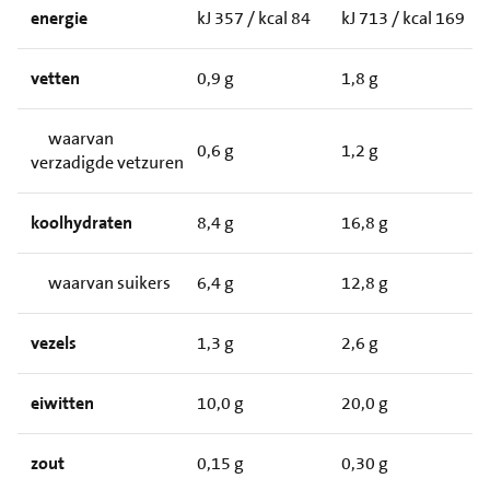
energie
kJ 357 / kcal 84
kJ 713 / kcal 169
vetten
0,9 g
1,8 g
waarvan
0,6 g
1,2 g
verzadigde vetzuren
koolhydraten
8,4 g
16,8 g
waarvan suikers
6,4 g
12,8 g
vezels
1,3 g
2,6 g
eiwitten
10,0 g
20,0 g
zout
0,15 g
0,30 g