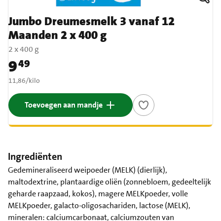
Jumbo Dreumesmelk 3 vanaf 12
Maanden 2 x 400 g
2 x 400 g
9
49
Prijs: € 9,49
€ 11,86 per kilo
11,86
/
kilo
Toevoegen aan mandje
Ingrediënten
Gedemineraliseerd weipoeder (MELK) (dierlijk),
maltodextrine, plantaardige oliën (zonnebloem, gedeeltelijk
geharde raapzaad, kokos), magere MELKpoeder, volle
MELKpoeder, galacto-oligosachariden, lactose (MELK),
mineralen: calciumcarbonaat, calciumzouten van