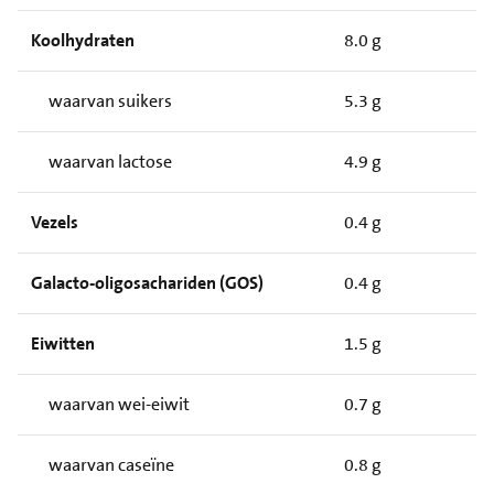
Koolhydraten
8.0 g
waarvan suikers
5.3 g
waarvan lactose
4.9 g
Vezels
0.4 g
Galacto-oligosachariden (GOS)
0.4 g
Eiwitten
1.5 g
waarvan wei-eiwit
0.7 g
waarvan caseïne
0.8 g