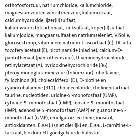
orthofosforzuur, natriumchloride, kaliumchloride,
magnesiumzouten van citroenzuur, kaliumcitraat,
calciumhydroxide, ijzer(II)sulfaat,
kaliumwaterstofcarbonaat, zinksulfaat, koper(II)sulfaat,
kaliumjodide, mangaansulfaat en natriumseleniet, VISolie,
glucosestroop, vitaminen: natrium-L-ascorbaat (C), DL-alfa-
tocoferylacetaat (E), nicotinamide (niacine), calcium-D-
pantothenaat (pantotheenzuur), thiaminehydrochloride,
retinylacetaat (A), pyridoxinehydrochloride (B6),
pteroylmonoglutaminezuur (foliumzuur), riboflavine,
fyllochinon (K), cholecalciferol (D), D-biotine en
cyanocobalamine (B12), cholinechloride, cholinebitartraat,
taurine, nucleotiden: uridine-5'-monofosfaat (UMP),
cytidine-5'-monofosfaat (CMP), inosine-5'-monofosfaat
(IMP), adenosine 5'-monofosfaat (AMP) en guanosine-5'-
monofosfaat (GMP), emulgator: lecithine, inositol,
antioxidanten: E304(i) (niet dierlijk) en, E306, L-carnitine-L-
tartraat, E = door EU goedgekeurde hulpstof.