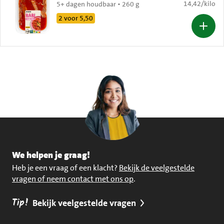
€ 14,42 per k
14,42
/
kilo
5+ dagen houdbaar • 260 g
2 voor 5,50
We helpen je graag!
Heb je een vraag of een klacht?
Bekijk de veelgestelde
vragen of neem contact met ons op
.
Tip!
Bekijk veelgestelde vragen