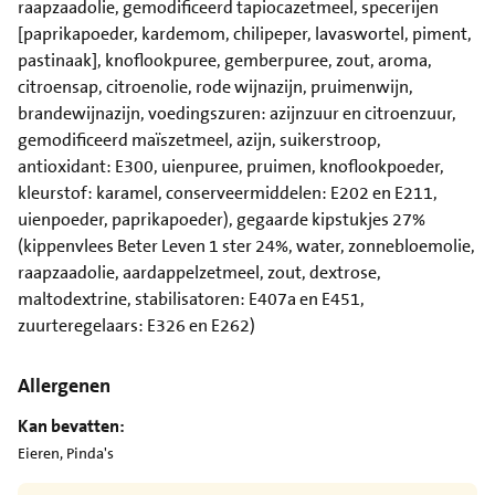
raapzaadolie, gemodificeerd tapiocazetmeel, specerijen
[paprikapoeder, kardemom, chilipeper, lavaswortel, piment,
pastinaak], knoflookpuree, gemberpuree, zout, aroma,
citroensap, citroenolie, rode wijnazijn, pruimenwijn,
brandewijnazijn, voedingszuren: azijnzuur en citroenzuur,
gemodificeerd maïszetmeel, azijn, suikerstroop,
antioxidant: E300, uienpuree, pruimen, knoflookpoeder,
kleurstof: karamel, conserveermiddelen: E202 en E211,
uienpoeder, paprikapoeder), gegaarde kipstukjes 27%
(kippenvlees Beter Leven 1 ster 24%, water, zonnebloemolie,
raapzaadolie, aardappelzetmeel, zout, dextrose,
maltodextrine, stabilisatoren: E407a en E451,
zuurteregelaars: E326 en E262)
Allergenen
Kan bevatten:
Eieren, Pinda's