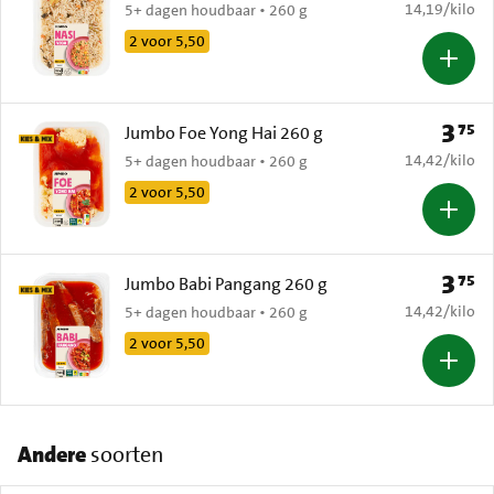
€ 14,19 per k
14,19
/
kilo
5+ dagen houdbaar • 260 g
2 voor 5,50
3
75
Prijs: 
Jumbo Foe Yong Hai 260 g
€ 14,42 per k
14,42
/
kilo
5+ dagen houdbaar • 260 g
2 voor 5,50
3
75
Prijs: 
Jumbo Babi Pangang 260 g
€ 14,42 per k
14,42
/
kilo
5+ dagen houdbaar • 260 g
2 voor 5,50
Andere
soorten