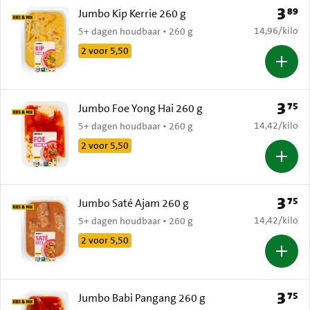
3
89
Prijs: 
Jumbo Kip Kerrie 260 g
€ 14,96 per k
14,96
/
kilo
5+ dagen houdbaar • 260 g
2 voor 5,50
3
75
Prijs: 
Jumbo Foe Yong Hai 260 g
€ 14,42 per k
14,42
/
kilo
5+ dagen houdbaar • 260 g
2 voor 5,50
3
75
Prijs: 
Jumbo Saté Ajam 260 g
€ 14,42 per k
14,42
/
kilo
5+ dagen houdbaar • 260 g
2 voor 5,50
3
75
Prijs: 
Jumbo Babi Pangang 260 g