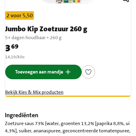
2 voor 5,50
Jumbo Kip Zoetzuur 260 g
5+ dagen houdbaar
•
260 g
3
69
Prijs: € 3,69
€ 14,19 per kilo
14,19
/
kilo
Toevoegen aan mandje
Bekijk Kies & Mix producten
Ingrediënten
Zoetzure saus 73% (water, groenten 13,2% [paprika 8,8%, ui
4,3%], suiker, ananaspuree, geconcentreerde tomatenpuree,