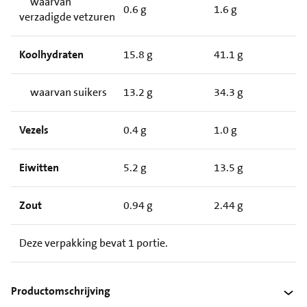
waarvan
0.6 g
1.6 g
verzadigde vetzuren
Koolhydraten
15.8 g
41.1 g
waarvan suikers
13.2 g
34.3 g
Vezels
0.4 g
1.0 g
Eiwitten
5.2 g
13.5 g
Zout
0.94 g
2.44 g
Deze verpakking bevat 1 portie.
Productomschrijving