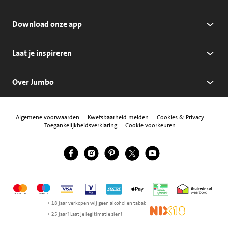
Download onze app
Laat je inspireren
Over Jumbo
Algemene voorwaarden
Kwetsbaarheid melden
Cookies & Privacy
Toegankelijkheidsverklaring
Cookie voorkeuren
Jumbo Facebook
Jumbo Instagram
Jumbo Pinterest
Jumbo Twitter
Jumbo YouTube
Volg ons
Mastercard
Maestro
Visa
Vpay
American Express
Apple Pay
Aanbiedersmedicijne
Thuiswinkel w
< 18 jaar verkopen wij geen alcohol en tabak
NIX18
< 25 jaar? Laat je legitimatie zien!