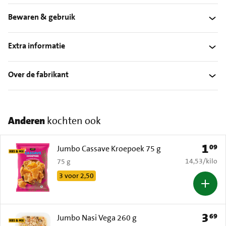
Bewaren & gebruik
Extra informatie
Over de fabrikant
Anderen
kochten ook
1
09
Prijs: 
Jumbo Cassave Kroepoek 75 g
€ 14,53 per k
14,53
/
kilo
75 g
3 voor 2,50
3
69
Prijs: 
Jumbo Nasi Vega 260 g