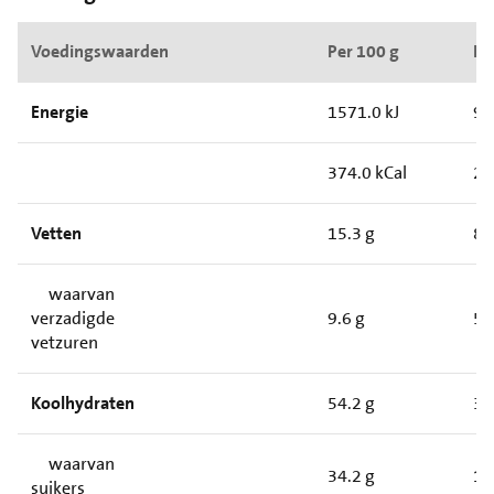
Voedingswaarden
Per 100 g
Pe
Energie
1571.0 kJ
91
374.0 kCal
21
Vetten
15.3 g
8.
waarvan
verzadigde
9.6 g
5.
vetzuren
Koolhydraten
54.2 g
31
waarvan
34.2 g
19
suikers