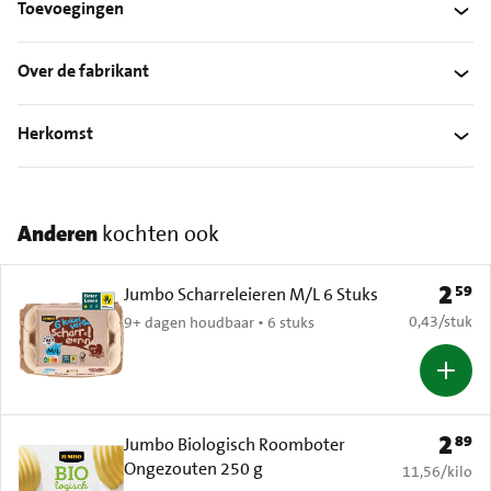
Toevoegingen
Over de fabrikant
Herkomst
Anderen
kochten ook
2
59
Prijs: 
Jumbo Scharreleieren M/L 6 Stuks
€ 0,43 per s
0,43
/
stuk
9+ dagen houdbaar • 6 stuks
2
89
Prijs: 
Jumbo Biologisch Roomboter
Ongezouten 250 g
€ 11,56 per k
11,56
/
kilo