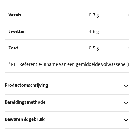
Vezels
0.7 g
0.
Eiwitten
4.6 g
2.
Zout
0.5 g
0.
* RI = Referentie-inname van een gemiddelde volwassene (8.4
Productomschrijving
Bereidingsmethode
Bewaren & gebruik