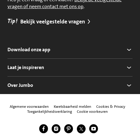
vragen of neem contact met ons op
.
Tip!
Bekijk veelgestelde vragen
Download onze app
Laat je inspireren
Over Jumbo
Algemene voorwaarden
Kwetsbaarheid melden
Cookies & Privacy
Toegankelijkheidsverklaring
Cookie voorkeuren
Jumbo Facebook
Jumbo Instagram
Jumbo Pinterest
Jumbo Twitter
Jumbo YouTube
Volg ons