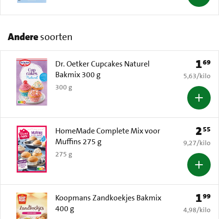
Andere
soorten
1
69
Prijs: 
Dr. Oetker Cupcakes Naturel
Bakmix 300 g
€ 5,63 per k
5,63
/
kilo
300 g
2
55
Prijs: 
HomeMade Complete Mix voor
Muffins 275 g
€ 9,27 per k
9,27
/
kilo
275 g
1
99
Prijs: 
Koopmans Zandkoekjes Bakmix
400 g
€ 4,98 per k
4,98
/
kilo