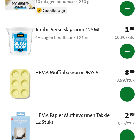
10+ dagen houdbaar • 250 g
Goedkoopje
1
35
Prijs: 
Jumbo Verse Slagroom 125ML
€ 10,80 per k
10,80
/
kilo
6+ dagen houdbaar • 125 ml
8
99
Prijs: 
HEMA Muffinbakvorm PFAS Vrij
€ 8,99 per s
8,99
/
stuk
2
99
Prijs: 
HEMA Papier Muffinvormen Takkie
12 Stuks
€ 0,25 per s
0,25
/
stuk