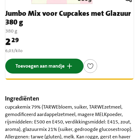
Jumbo Mix voor Cupcakes met Glazuur
380 g
380 g
2
29
Prijs: € 2,29
€ 6,03 per kilo
6,03
/
kilo
Toevoegen aan mandje
Ingrediënten
cupcakemix 79% (TARWEbloem, suiker, TARWEzetmeel,
gemodificeerd aardappelzetmeel, magere MELKpoeder,
rijsmiddelen: E500 en E450, verdikkingsmiddel: E415, zout,
aroma), glazuurmix 21% (suiker, gedroogde glucosestroop).
Allergenen: tarwe (gluten), melk. Kan rogge, gerst en haver